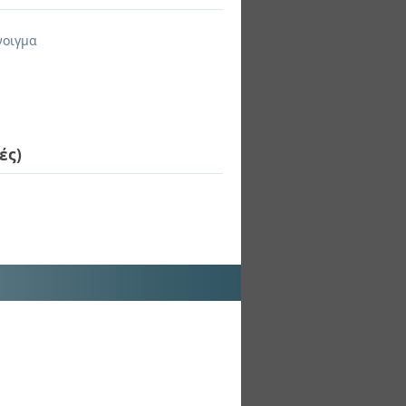
νοιγμα
ές)