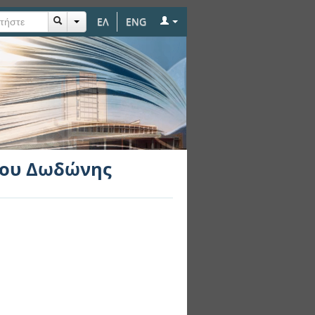
ΕΛ
ENG
ρου Δωδώνης