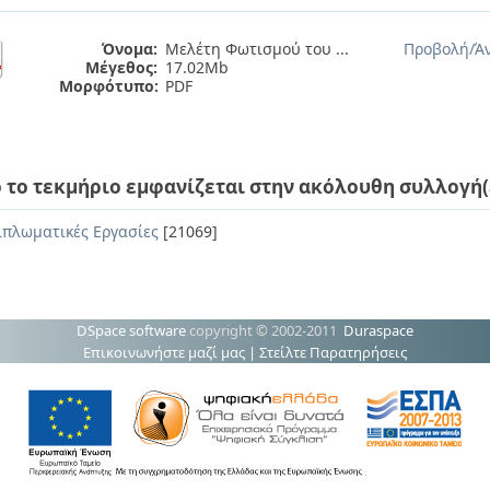
Όνομα:
Μελέτη Φωτισμού του ...
Προβολή/
Ά
Μέγεθος:
17.02Mb
Μορφότυπο:
PDF
 το τεκμήριο εμφανίζεται στην ακόλουθη συλλογή(
ιπλωματικές Εργασίες
[21069]
DSpace software
copyright © 2002-2011
Duraspace
Επικοινωνήστε μαζί μας
|
Στείλτε Παρατηρήσεις