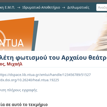
κη Ε.Μ.Π.
→
Ιδρυματικό Αποθετήριο
→
Διπλωματικές
ου Αρχαίου θεάτρου Δωδώνης
λέτη φωτισμού του Αρχαίου θεάτ
ος, Μιχαήλ
ttps://dspace.lib.ntua.gr/xmlui/handle/123456789/51527
//dx.doi.org/10.26240/heal.ntua.19225
ιση πλήρους εγγραφής
ία σε αυτό το τεκμήριο