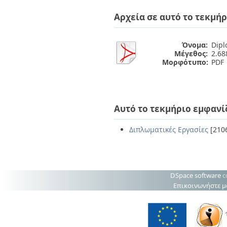
Διπλωματικές Εργασίες
Πολιτικές Πρόσβασης
Ανά Ημερομηνία
Αρχεία σε αυτό το τεκμήρ
Έκδοσης
Συγγραφείς
Τίτλοι
Όνομα:
Dipl
Μέγεθος:
2.6
Θέματα
Μορφότυπο:
PDF
Αυτό το τεκμήριο εμφανί
Διπλωματικές Εργασίες
[210
DSpace software
c
Επικοινωνήστε μ