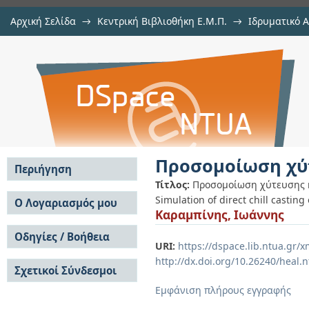
Αρχική Σελίδα
→
Κεντρική Βιβλιοθήκη Ε.Μ.Π.
→
Ιδρυματικό 
Προσομοίωση χύτευσης κράματος 
Εργασίες
→
Εμφάνιση Τεκμηρίου
Αποθετήριο DSpace/Manakin
Προσομοίωση χύτ
Περιήγηση
Τίτλος:
Προσομοίωση χύτευσης κ
Σε όλο το DSpace
Simulation of direct chill castin
Ο Λογαριασμός μου
Καραμπίνης, Ιωάννης
Κοινότητες & Συλλογές
Σύνδεση
Ανά Ημερομηνία
Οδηγίες / Βοήθεια
Εγγραφή
Έκδοσης
URI:
https://dspace.lib.ntua.gr
Οδηγίες Υποβολής
Συγγραφείς
http://dx.doi.org/10.26240/heal.
Σχετικοί Σύνδεσμοι
Οδηγίες Χρήσης ΙΑ
Τίτλοι
Συχνές Ερωτήσεις
Θέματα
Εμφάνιση πλήρους εγγραφής
Οδηγίες Υποβολής -
Αυτή η Συλλογή