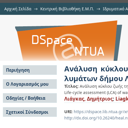
Αρχική Σελίδα
→
Κεντρική Βιβλιοθήκη Ε.Μ.Π.
→
Ιδρυματικό 
Ανάλυση κύκλου ζωής της εγκα
Εργασίες
→
Εμφάνιση Τεκμηρίου
Αποθετήριο DSpace/Manakin
Λαμιέων
Ανάλυση κύκλου
Περιήγηση
λυμάτων δήμου 
Σε όλο το DSpace
Ο Λογαριασμός μου
Τίτλος:
Ανάλυση κύκλου ζωής τη
Κοινότητες & Συλλογές
Life-cycle assessment (LCA) of wa
Σύνδεση
Ανά Ημερομηνία
Οδηγίες / Βοήθεια
Λιάγκας, Δημήτριος
;
Liagk
Εγγραφή
Έκδοσης
Οδηγίες Υποβολής
Συγγραφείς
URI:
https://dspace.lib.ntua.gr
Σχετικοί Σύνδεσμοι
Οδηγίες Χρήσης ΙΑ
Τίτλοι
http://dx.doi.org/10.26240/heal.
Συχνές Ερωτήσεις
Θέματα
Οδηγίες Υποβολής -
Αυτή η Συλλογή