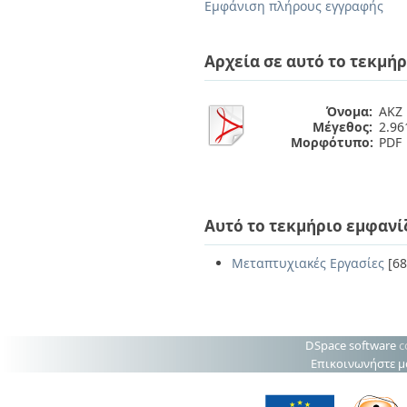
Διπλωματικές Εργασίες
Εμφάνιση πλήρους εγγραφής
Πολιτικές Πρόσβασης
Ανά Ημερομηνία
Έκδοσης
Αρχεία σε αυτό το τεκμήρ
Συγγραφείς
Τίτλοι
Θέματα
Όνομα:
ΑΚΖ 
Μέγεθος:
2.9
Μορφότυπο:
PDF
Αυτό το τεκμήριο εμφανί
Μεταπτυχιακές Εργασίες
[68
DSpace software
c
Επικοινωνήστε μ