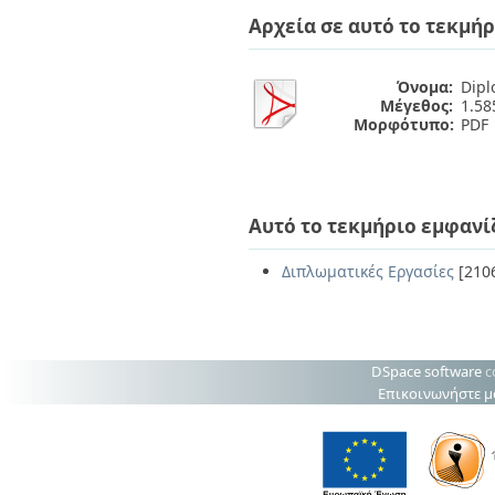
Διπλωματικές Εργασίες
Αρχεία σε αυτό το τεκμήρ
Πολιτικές Πρόσβασης
Ανά Ημερομηνία
Έκδοσης
Συγγραφείς
Όνομα:
Dipl
Τίτλοι
Μέγεθος:
1.5
Θέματα
Μορφότυπο:
PDF
Αυτό το τεκμήριο εμφανί
Διπλωματικές Εργασίες
[210
DSpace software
c
Επικοινωνήστε μ