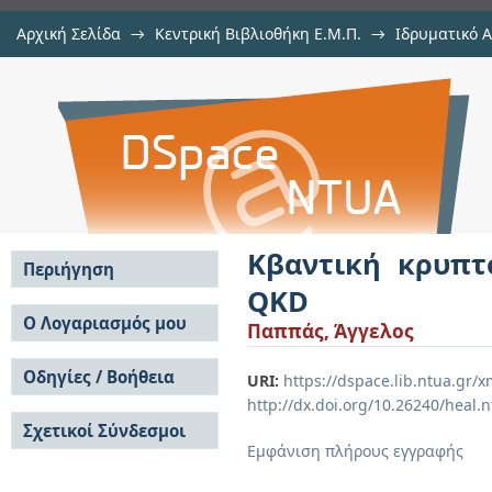
Αρχική Σελίδα
→
Κεντρική Βιβλιοθήκη Ε.Μ.Π.
→
Ιδρυματικό 
Κβαντική κρυπτογραφία και διάτ
Εργασίες
→
Εμφάνιση Τεκμηρίου
Αποθετήριο DSpace/Manakin
Κβαντική κρυπτ
Περιήγηση
QKD
Σε όλο το DSpace
Ο Λογαριασμός μου
Παππάς, Άγγελος
Κοινότητες & Συλλογές
Σύνδεση
Ανά Ημερομηνία
Οδηγίες / Βοήθεια
Εγγραφή
URI:
https://dspace.lib.ntua.gr
Έκδοσης
http://dx.doi.org/10.26240/heal.
Οδηγίες Υποβολής
Συγγραφείς
Σχετικοί Σύνδεσμοι
Οδηγίες Χρήσης ΙΑ
Τίτλοι
Εμφάνιση πλήρους εγγραφής
Συχνές Ερωτήσεις
Θέματα
Οδηγίες Υποβολής -
Αυτή η Συλλογή