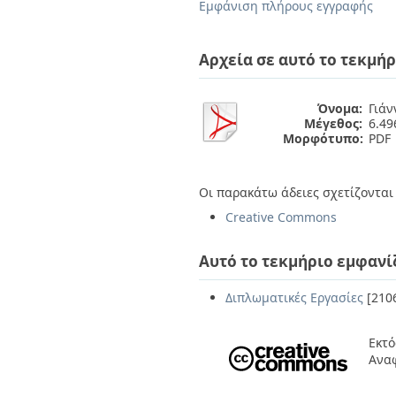
Διπλωματικές Εργασίες
Εμφάνιση πλήρους εγγραφής
Πολιτικές Πρόσβασης
Ανά Ημερομηνία
Έκδοσης
Αρχεία σε αυτό το τεκμήρ
Συγγραφείς
Τίτλοι
Θέματα
Όνομα:
Γιάν
Μέγεθος:
6.4
Μορφότυπο:
PDF
Οι παρακάτω άδειες σχετίζονται 
Creative Commons
Αυτό το τεκμήριο εμφανί
Διπλωματικές Εργασίες
[210
Εκτό
Ανα