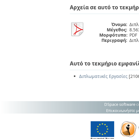
Διπλωματικές Εργασίες
Αρχεία σε αυτό το τεκμήρ
Πολιτικές Πρόσβασης
Ανά Ημερομηνία
Έκδοσης
Συγγραφείς
Όνομα:
Διπλ
Τίτλοι
Μέγεθος:
8.5
Θέματα
Μορφότυπο:
PDF
Περιγραφή:
Διπλ
Αυτό το τεκμήριο εμφανί
Διπλωματικές Εργασίες
[210
DSpace software
c
Επικοινωνήστε μ