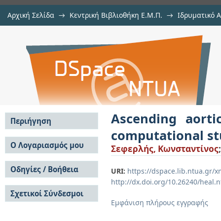
Αρχική Σελίδα
→
Κεντρική Βιβλιοθήκη Ε.Μ.Π.
→
Ιδρυματικό 
Ascending aortic aneurysm param
Εργασίες
→
Εμφάνιση Τεκμηρίου
Αποθετήριο DSpace/Manakin
of the aortic wall stress state
Ascending aort
Περιήγηση
computational stu
Σε όλο το DSpace
Ο Λογαριασμός μου
Σεφερλής, Κωνσταντίνος
Κοινότητες & Συλλογές
Σύνδεση
Ανά Ημερομηνία
Οδηγίες / Βοήθεια
Εγγραφή
URI:
https://dspace.lib.ntua.gr
Έκδοσης
http://dx.doi.org/10.26240/heal.
Οδηγίες Υποβολής
Συγγραφείς
Σχετικοί Σύνδεσμοι
Οδηγίες Χρήσης ΙΑ
Τίτλοι
Εμφάνιση πλήρους εγγραφής
Συχνές Ερωτήσεις
Θέματα
Οδηγίες Υποβολής -
Αυτή η Συλλογή