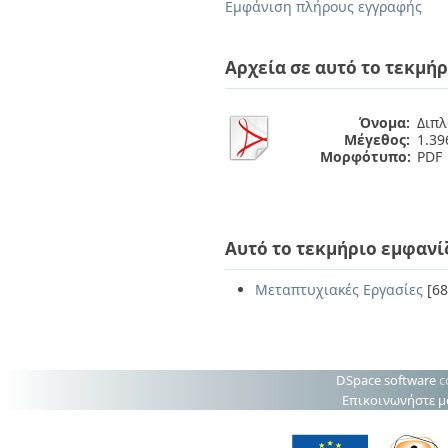
Διπλωματικές Εργασίες
Εμφάνιση πλήρους εγγραφής
Πολιτικές Πρόσβασης
Ανά Ημερομηνία
Έκδοσης
Αρχεία σε αυτό το τεκμήρ
Συγγραφείς
Τίτλοι
Θέματα
Όνομα:
Διπλ
Μέγεθος:
1.3
Μορφότυπο:
PDF
Αυτό το τεκμήριο εμφανί
Μεταπτυχιακές Εργασίες
[68
DSpace software
c
Επικοινωνήστε μ