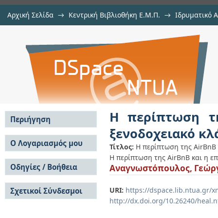
Αρχική Σελίδα
→
Κεντρική Βιβλιοθήκη Ε.Μ.Π.
→
Ιδρυματικό 
Η περίπτωση της AirBnB και η επ
Εργασίες
→
Εμφάνιση Τεκμηρίου
Αποθετήριο DSpace/Manakin
στις τιμές των κατοικιών
Η περίπτωση τ
Περιήγηση
ξενοδοχειακό κλά
Σε όλο το DSpace
Ο Λογαριασμός μου
Τίτλος:
Η περίπτωση της AirBnB 
Κοινότητες & Συλλογές
Η περίπτωση της AirBnB και η επ
Σύνδεση
Ανά Ημερομηνία
Οδηγίες / Βοήθεια
Αναγνωστόπουλος, Γεώρ
Εγγραφή
Έκδοσης
Οδηγίες Υποβολής
Συγγραφείς
URI:
https://dspace.lib.ntua.gr
Σχετικοί Σύνδεσμοι
Οδηγίες Χρήσης ΙΑ
Τίτλοι
http://dx.doi.org/10.26240/heal.
Συχνές Ερωτήσεις
Θέματα
Οδηγίες Υποβολής -
Αυτή η Συλλογή