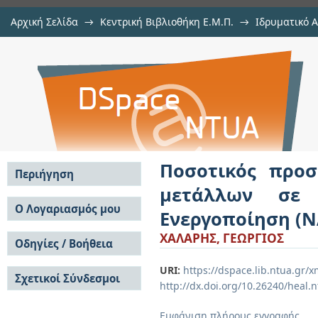
Αρχική Σελίδα
→
Κεντρική Βιβλιοθήκη Ε.Μ.Π.
→
Ιδρυματικό 
Ποσοτικός προσδιορισμός ιχν
Εργασίες
→
Εμφάνιση Τεκμηρίου
Αποθετήριο DSpace/Manakin
παράκτια ιζήματα με Νετρονική Ε
Ποσοτικός προσ
Περιήγηση
μετάλλων σε 
Σε όλο το DSpace
Ο Λογαριασμός μου
Ενεργοποίηση (Ν
Κοινότητες & Συλλογές
Σύνδεση
ΧΑΛΑΡΗΣ, ΓΕΩΡΓΙΟΣ
Ανά Ημερομηνία
Οδηγίες / Βοήθεια
Εγγραφή
Έκδοσης
Οδηγίες Υποβολής
Συγγραφείς
URI:
https://dspace.lib.ntua.gr
Σχετικοί Σύνδεσμοι
Οδηγίες Χρήσης ΙΑ
Τίτλοι
http://dx.doi.org/10.26240/heal.
Συχνές Ερωτήσεις
Θέματα
Οδηγίες Υποβολής -
Εμφάνιση πλήρους εγγραφής
Αυτή η Συλλογή