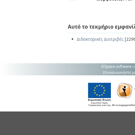
Αυτό το τεκμήριο εμφανί
Διδακτορικές Διατριβές
[229
DSpace software
c
Επικοινωνήστε μ