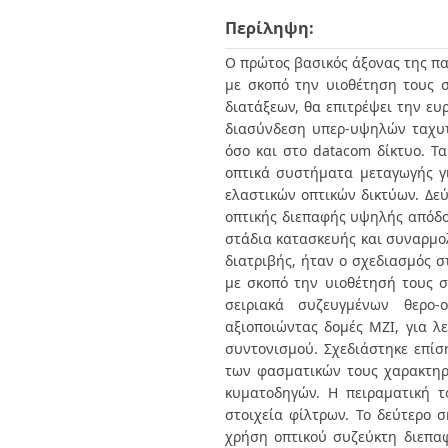
Διπλωματικές Εργασίες
Πολιτικές Πρόσβασης
Περίληψη:
Ανά Ημερομηνία
Έκδοσης
Ο πρώτος βασικός άξονας της π
Συγγραφείς
με σκοπό την υιοθέτηση τους σ
Τίτλοι
διατάξεων, θα επιτρέψει την ευ
Θέματα
διασύνδεση υπερ-υψηλών ταχυτ
όσο και στο datacom δίκτυο. Τ
οπτικά συστήματα μεταγωγής γ
ελαστικών οπτικών δικτύων. Δεύ
οπτικής διεπαφής υψηλής απόδο
στάδια κατασκευής και συναρμο
διατριβής, ήταν ο σχεδιασμός 
με σκοπό την υιοθέτησή τους σ
σειριακά συζευγμένων θερο-
αξιοποιώντας δομές ΜΖΙ, για λ
συντονισμού. Σχεδιάστηκε επίσ
των φασματικών τους χαρακτηρ
κυματοδηγών. Η πειραματική τ
στοιχεία φίλτρων. Το δεύτερο 
χρήση οπτικού συζεύκτη διεπα