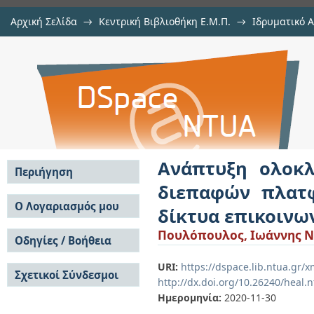
Αρχική Σελίδα
→
Κεντρική Βιβλιοθήκη Ε.Μ.Π.
→
Ιδρυματικό 
Ανάπτυξη ολοκληρωμένων κ
Διατριβές
→
Εμφάνιση Τεκμηρίου
Αποθετήριο DSpace/Manakin
πλατφόρμας SOI για εφαρμογές σε
Ανάπτυξη ολοκ
Περιήγηση
διεπαφών πλατφ
Σε όλο το DSpace
Ο Λογαριασμός μου
δίκτυα επικοινω
Κοινότητες & Συλλογές
Σύνδεση
Πουλόπουλος, Ιωάννης Ν
Ανά Ημερομηνία
Οδηγίες / Βοήθεια
Εγγραφή
Έκδοσης
Οδηγίες Υποβολής
Συγγραφείς
URI:
https://dspace.lib.ntua.gr
Σχετικοί Σύνδεσμοι
Οδηγίες Χρήσης ΙΑ
Τίτλοι
http://dx.doi.org/10.26240/heal.
Συχνές Ερωτήσεις
Θέματα
Ημερομηνία:
2020-11-30
Οδηγίες Υποβολής -
Αυτή η Συλλογή