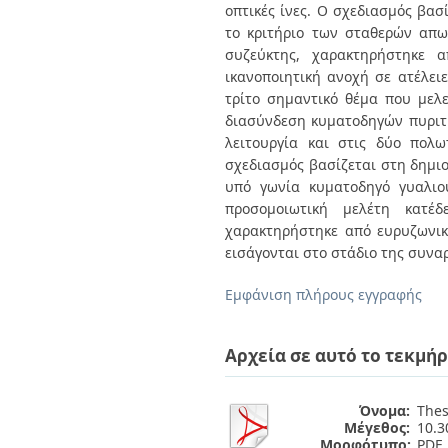
οπτικές ίνες. Ο σχεδιασμός βασ
το κριτήριο των σταθερών απω
συζεύκτης, χαρακτηρήστηκε α
ικανοποιητική ανοχή σε ατέλει
τρίτο σημαντικό θέμα που μελε
διασύνδεση κυματοδηγών πυριτ
λειτουργία και στις δύο πολω
σχεδιασμός βασίζεται στη δημιο
υπό γωνία κυματοδηγό γυαλιο
προσομοιωτική μελέτη κατέ
χαρακτηρήστηκε από ευρυζωνικό
εισάγονται στο στάδιο της συνα
Εμφάνιση πλήρους εγγραφής
Αρχεία σε αυτό το τεκμήρ
Όνομα:
Thes
Μέγεθος:
10.
Μορφότυπο:
PDF