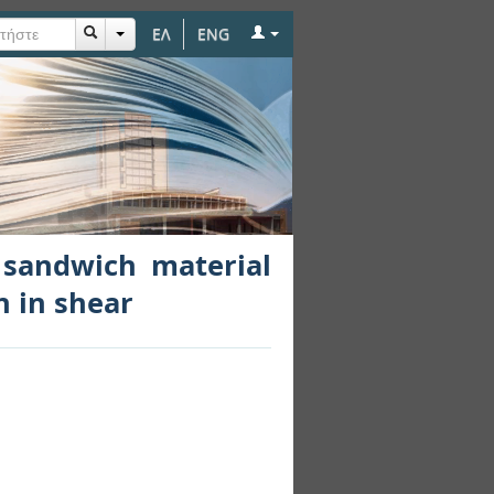
ΕΛ
ENG
al coupons used for
 sandwich material
n in shear