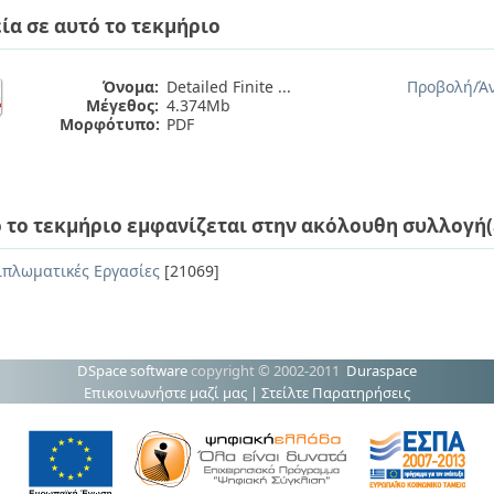
ία σε αυτό το τεκμήριο
Όνομα:
Detailed Finite ...
Προβολή/
Ά
Μέγεθος:
4.374Mb
Μορφότυπο:
PDF
 το τεκμήριο εμφανίζεται στην ακόλουθη συλλογή(
ιπλωματικές Εργασίες
[21069]
DSpace software
copyright © 2002-2011
Duraspace
Επικοινωνήστε μαζί μας
|
Στείλτε Παρατηρήσεις