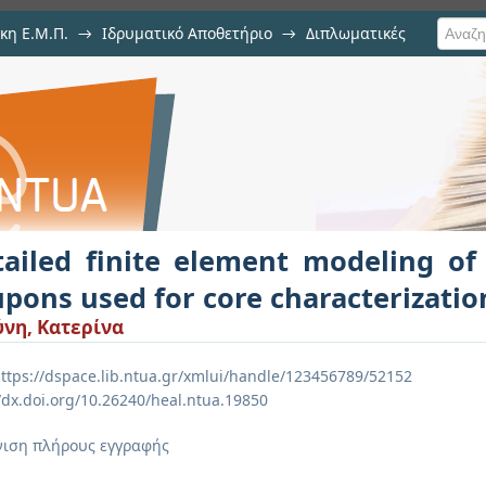
κη Ε.Μ.Π.
→
Ιδρυματικό Αποθετήριο
→
Διπλωματικές
ment modeling of sandwich materi
n in shear
tailed finite element modeling of
pons used for core characterizatio
νη, Κατερίνα
ttps://dspace.lib.ntua.gr/xmlui/handle/123456789/52152
//dx.doi.org/10.26240/heal.ntua.19850
ιση πλήρους εγγραφής