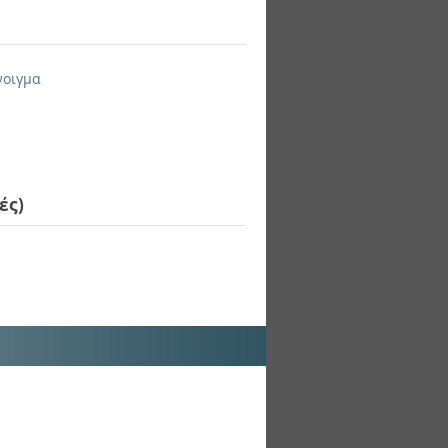
νοιγμα
ές)