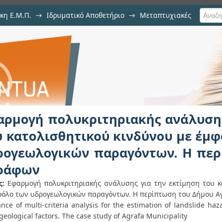
κη Ε.Μ.Π.
→
Ιδρυματικό Αποθετήριο
→
Μεταπτυχιακές
ριτηριακής ανάλυσης για τ
ινδύνου με έμφαση στον ρόλο τ
ίπτωση του Δήμου Αγράφων
αρμογή πολυκριτηριακής ανάλυσης
υ κατολισθητικού κινδύνου με έμ
ρογεωλογικών παραγόντων. Η πε
ράφων
ς:
Εφαρμογή πολυκριτηριακής ανάλυσης για την εκτίμηση του κ
ρόλο των υδρογεωλογικών παραγόντων. Η περίπτωση του Δήμου Α
ance of multi-criteria analysis for the estimation of landslide ha
eological factors. The case study of Agrafa Municipality