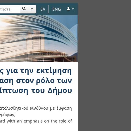
ΕΛ
ENG
ην εκτίμηση του
ων υδρογεωλογικών
 για την εκτίμηση
φαση στον ρόλο των
ρίπτωση του Δήμου
ατολισθητικού κινδύνου με έμφαση
γράφων;
zard with an emphasis on the role of