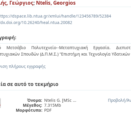
ής, Γεώργιος
;
Ntelis, Georgios
ttps://dspace.lib.ntua.gr/xmlui/handle/123456789/52384
//dx.doi.org/10.26240/heal.ntua.20082
γραφή:
κό Μετσόβιο Πολυτεχνείο--Μεταπτυχιακή Εργασία. Διεπιστ
τυχιακών Σπουδών (Δ.Π.Μ.Σ.) “Επιστήμη και Τεχνολογία Υδατικώ
ιση πλήρους εγγραφής
ία σε αυτό το τεκμήριο
Όνομα:
Ntelis G. [MSc ...
Προβολή/
Ά
Μέγεθος:
7.315Mb
Μορφότυπο:
PDF