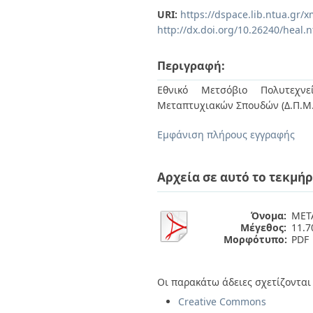
Διπλωματικές Εργασίες
URI:
https://dspace.lib.ntua.gr
Πολιτικές Πρόσβασης
Ανά Ημερομηνία
http://dx.doi.org/10.26240/heal.
Έκδοσης
Συγγραφείς
Τίτλοι
Περιγραφή:
Θέματα
Εθνικό Μετσόβιο Πολυτεχνεί
Μεταπτυχιακών Σπουδών (Δ.Π.Μ.
Εμφάνιση πλήρους εγγραφής
Αρχεία σε αυτό το τεκμήρ
Όνομα:
ΜΕΤΑ
Μέγεθος:
11.
Μορφότυπο:
PDF
Οι παρακάτω άδειες σχετίζονται 
Creative Commons