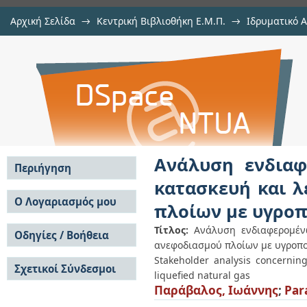
Αρχική Σελίδα
→
Κεντρική Βιβλιοθήκη Ε.Μ.Π.
→
Ιδρυματικό 
Ανάλυση ενδιαφερομένων μερώ
Εργασίες
→
Εμφάνιση Τεκμηρίου
Αποθετήριο DSpace/Manakin
λειτουργία εγκατάστασης ανεφοδ
αέριο
Ανάλυση ενδιαφ
Περιήγηση
κατασκευή και λ
Σε όλο το DSpace
Ο Λογαριασμός μου
πλοίων με υγροπ
Κοινότητες & Συλλογές
Σύνδεση
Ανά Ημερομηνία
Τίτλος:
Ανάλυση ενδιαφερομέν
Οδηγίες / Βοήθεια
Εγγραφή
Έκδοσης
ανεφοδιασμού πλοίων με υγροπο
Οδηγίες Υποβολής
Συγγραφείς
Stakeholder analysis concerning
Σχετικοί Σύνδεσμοι
Οδηγίες Χρήσης ΙΑ
Τίτλοι
liquefied natural gas
Συχνές Ερωτήσεις
Θέματα
Παράβαλος, Ιωάννης
;
Par
Οδηγίες Υποβολής -
Αυτή η Συλλογή