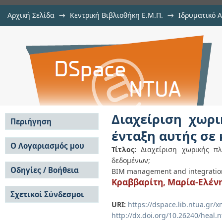
Αρχική Σελίδα
→
Κεντρική Βιβλιοθήκη Ε.Μ.Π.
→
Ιδρυματικό 
Διαχείριση χωρικής πληροφορία
Εργασίες
→
Εμφάνιση Τεκμηρίου
Αποθετήριο DSpace/Manakin
κτηματολογική βάση δεδομένων
Διαχείριση χωρ
Περιήγηση
ένταξη αυτής σε
Σε όλο το DSpace
Ο Λογαριασμός μου
Τίτλος:
Διαχείριση χωρικής π
Κοινότητες & Συλλογές
δεδομένων;
Σύνδεση
Ανά Ημερομηνία
Οδηγίες / Βοήθεια
Εγγραφή
BIM management and integration o
Έκδοσης
Κραββαρίτη, Μαρία-Ελέν
Οδηγίες Υποβολής
Συγγραφείς
Σχετικοί Σύνδεσμοι
Οδηγίες Χρήσης ΙΑ
Τίτλοι
URI:
https://dspace.lib.ntua.gr
Συχνές Ερωτήσεις
Θέματα
Οδηγίες Υποβολής -
http://dx.doi.org/10.26240/heal.
Αυτή η Συλλογή