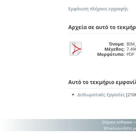
Διπλωματικές Εργασίες
Πολιτικές Πρόσβασης
Ανά Ημερομηνία
Εμφάνιση πλήρους εγγραφής
Έκδοσης
Συγγραφείς
Τίτλοι
Αρχεία σε αυτό το τεκμήρ
Θέματα
Όνομα:
BIM_
Μέγεθος:
7.4
Μορφότυπο:
PDF
Αυτό το τεκμήριο εμφανί
Διπλωματικές Εργασίες
[210
DSpace software
c
Επικοινωνήστε μ