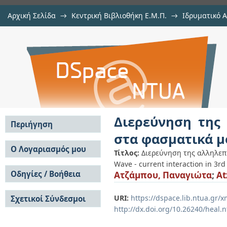
Αρχική Σελίδα
→
Κεντρική Βιβλιοθήκη Ε.Μ.Π.
→
Ιδρυματικό 
Διερεύνηση της αλληλεπίδραση
Εργασίες
→
Εμφάνιση Τεκμηρίου
Αποθετήριο DSpace/Manakin
μοντέλα 3ης γενιάς
Διερεύνηση της
Περιήγηση
στα φασματικά μ
Σε όλο το DSpace
Ο Λογαριασμός μου
Τίτλος:
Διερεύνηση της αλληλεπ
Κοινότητες & Συλλογές
Wave - current interaction in 3r
Σύνδεση
Ανά Ημερομηνία
Οδηγίες / Βοήθεια
Ατζάμπου, Παναγιώτα
;
At
Εγγραφή
Έκδοσης
Οδηγίες Υποβολής
Συγγραφείς
URI:
https://dspace.lib.ntua.gr
Σχετικοί Σύνδεσμοι
Οδηγίες Χρήσης ΙΑ
Τίτλοι
http://dx.doi.org/10.26240/heal.
Συχνές Ερωτήσεις
Θέματα
Οδηγίες Υποβολής -
Αυτή η Συλλογή