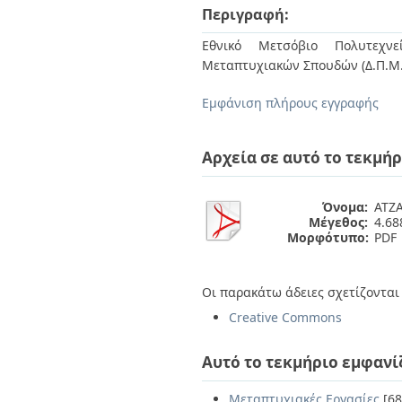
Διπλωματικές Εργασίες
Περιγραφή:
Πολιτικές Πρόσβασης
Ανά Ημερομηνία
Έκδοσης
Εθνικό Μετσόβιο Πολυτεχνεί
Συγγραφείς
Μεταπτυχιακών Σπουδών (Δ.Π.Μ.
Τίτλοι
Θέματα
Εμφάνιση πλήρους εγγραφής
Αρχεία σε αυτό το τεκμήρ
Όνομα:
ΑΤΖ
Μέγεθος:
4.6
Μορφότυπο:
PDF
Οι παρακάτω άδειες σχετίζονται 
Creative Commons
Αυτό το τεκμήριο εμφανί
Μεταπτυχιακές Εργασίες
[68