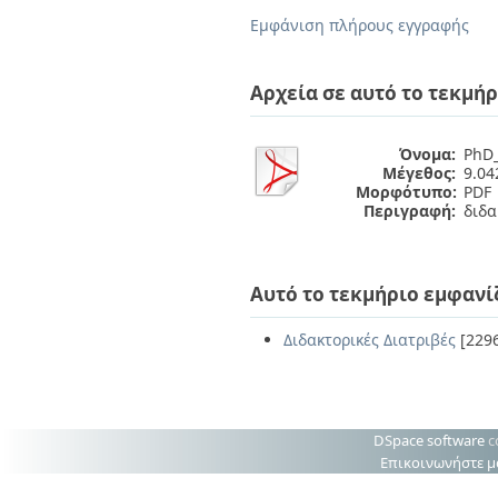
Εμφάνιση πλήρους εγγραφής
Αρχεία σε αυτό το τεκμήρ
Όνομα:
PhD_
Μέγεθος:
9.0
Μορφότυπο:
PDF
Περιγραφή:
διδα
Αυτό το τεκμήριο εμφανί
Διδακτορικές Διατριβές
[229
DSpace software
c
Επικοινωνήστε μ