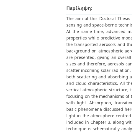
Διπλωματικές Εργασίες
Πολιτικές Πρόσβασης
Περίληψη:
Ανά Ημερομηνία
Έκδοσης
The aim of this Doctoral Thesi
Συγγραφείς
sensing and space-borne technique
Τίτλοι
At the same time, advanced mat
Θέματα
properties while predictive mode
the transported aerosols and thei
background on atmospheric aeros
are presented, giving an overall 
sizes and therefore, aerosols ca
scatter incoming solar radiation,
both scattering and absorbing a
and cloud characteristics. All t
vertical atmospheric structure,
focusing on the mechanisms of t
with light. Absorption, transiti
basic phenomena discussed here 
light in the atmosphere centre
included in Chapter 3, along with
technique is schematically analy