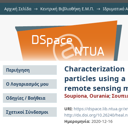
Αρχική Σελίδα
→
Κεντρική Βιβλιοθήκη Ε.Μ.Π.
→
Ιδρυματικό 
Characterization and longitudinal 
Διατριβές
→
Εμφάνιση Τεκμηρίου
Αποθετήριο DSpace/Manakin
of lidar techniques and pas
Mediterranean basin
Characterizatio
Περιήγηση
particles using a
Σε όλο το DSpace
Ο Λογαριασμός μου
remote sensing m
Κοινότητες & Συλλογές
Σύνδεση
Soupiona, Ourania
;
Σουπι
Ανά Ημερομηνία
Οδηγίες / Βοήθεια
Εγγραφή
Έκδοσης
Οδηγίες Υποβολής
Συγγραφείς
URI:
https://dspace.lib.ntua.gr
Σχετικοί Σύνδεσμοι
Οδηγίες Χρήσης ΙΑ
Τίτλοι
http://dx.doi.org/10.26240/heal.
Συχνές Ερωτήσεις
Θέματα
Ημερομηνία:
2020-12-16
Οδηγίες Υποβολής -
Αυτή η Συλλογή