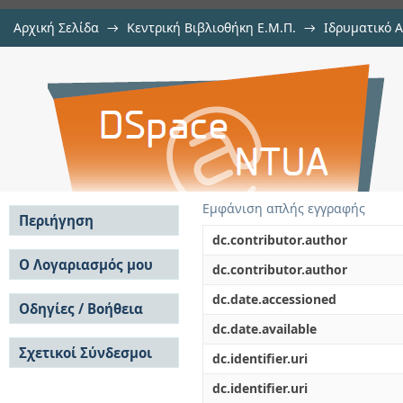
Αρχική Σελίδα
→
Κεντρική Βιβλιοθήκη Ε.Μ.Π.
→
Ιδρυματικό 
Δημιουργία και αντιμετώπιση 
Εργασίες
→
Εμφάνιση Τεκμηρίου
Αποθετήριο DSpace/Manakin
μεταλλείων, η περίπτωση των μετ
Εμφάνιση απλής εγγραφής
Περιήγηση
dc.contributor.author
Σε όλο το DSpace
Ο Λογαριασμός μου
dc.contributor.author
Κοινότητες & Συλλογές
Σύνδεση
dc.date.accessioned
Ανά Ημερομηνία
Οδηγίες / Βοήθεια
Εγγραφή
Έκδοσης
dc.date.available
Οδηγίες Υποβολής
Συγγραφείς
Σχετικοί Σύνδεσμοι
Οδηγίες Χρήσης ΙΑ
Τίτλοι
dc.identifier.uri
Συχνές Ερωτήσεις
Θέματα
dc.identifier.uri
Οδηγίες Υποβολής -
Αυτή η Συλλογή