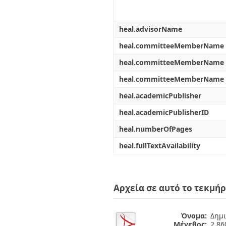
heal.advisorName
heal.committeeMemberName
heal.committeeMemberName
heal.committeeMemberName
heal.academicPublisher
heal.academicPublisherID
heal.numberOfPages
heal.fullTextAvailability
Αρχεία σε αυτό το τεκμήρ
Όνομα:
Δημι
Μέγεθος:
2.8