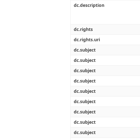
Διπλωματικές Εργασίες
dc.description
Πολιτικές Πρόσβασης
Ανά Ημερομηνία
Έκδοσης
Συγγραφείς
Τίτλοι
dc.rights
Θέματα
dc.rights.uri
dc.subject
dc.subject
dc.subject
dc.subject
dc.subject
dc.subject
dc.subject
dc.subject
dc.subject