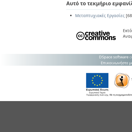
Αυτό το τεκμήριο εμφανί
Μεταπτυχιακές Εργασίες
[68
Εκτό
Αναφ
DSpace software
c
Επικοινωνήστε μ