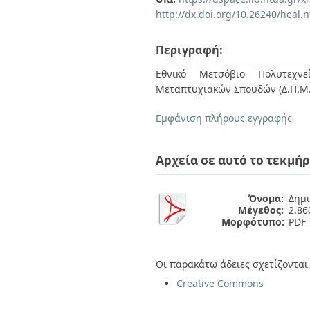
Διπλωματικές Εργασίες
http://dx.doi.org/10.26240/heal.
Πολιτικές Πρόσβασης
Ανά Ημερομηνία
Έκδοσης
Συγγραφείς
Περιγραφή:
Τίτλοι
Εθνικό Μετσόβιο Πολυτεχνεί
Θέματα
Μεταπτυχιακών Σπουδών (Δ.Π.Μ.
Εμφάνιση πλήρους εγγραφής
Αρχεία σε αυτό το τεκμήρ
Όνομα:
Δημι
Μέγεθος:
2.8
Μορφότυπο:
PDF
Οι παρακάτω άδειες σχετίζονται 
Creative Commons