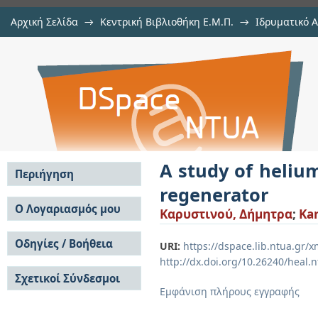
Αρχική Σελίδα
→
Κεντρική Βιβλιοθήκη Ε.Μ.Π.
→
Ιδρυματικό 
A study of helium cryocoolers and
Εργασίες
→
Εμφάνιση Τεκμηρίου
Αποθετήριο DSpace/Manakin
A study of heliu
Περιήγηση
regenerator
Σε όλο το DSpace
Ο Λογαριασμός μου
Καρυστινού, Δήμητρα
;
Kar
Κοινότητες & Συλλογές
Σύνδεση
Ανά Ημερομηνία
Οδηγίες / Βοήθεια
Εγγραφή
URI:
https://dspace.lib.ntua.gr
Έκδοσης
http://dx.doi.org/10.26240/heal.
Οδηγίες Υποβολής
Συγγραφείς
Σχετικοί Σύνδεσμοι
Οδηγίες Χρήσης ΙΑ
Τίτλοι
Εμφάνιση πλήρους εγγραφής
Συχνές Ερωτήσεις
Θέματα
Οδηγίες Υποβολής -
Αυτή η Συλλογή