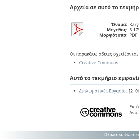
Διπλωματικές Εργασίες
Αρχεία σε αυτό το τεκμήρ
Πολιτικές Πρόσβασης
Ανά Ημερομηνία
Έκδοσης
Συγγραφείς
Όνομα:
Kary
Τίτλοι
Μέγεθος:
3.1
Θέματα
Μορφότυπο:
PDF
Οι παρακάτω άδειες σχετίζονται 
Creative Commons
Αυτό το τεκμήριο εμφανί
Διπλωματικές Εργασίες
[210
Εκτό
Ανα
DSpace software
c