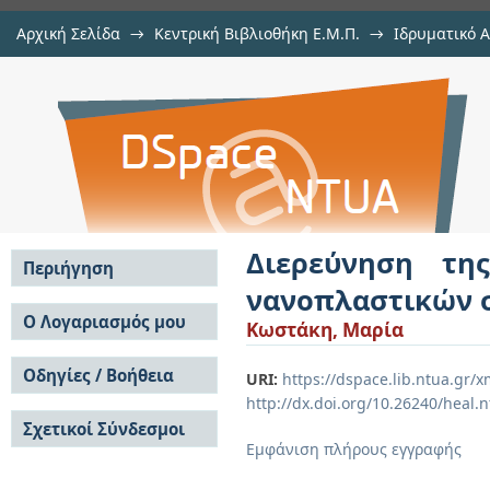
Αρχική Σελίδα
→
Κεντρική Βιβλιοθήκη Ε.Μ.Π.
→
Ιδρυματικό 
Διερεύνηση της δίαιτας των μ
Εργασίες
→
Εμφάνιση Τεκμηρίου
Αποθετήριο DSpace/Manakin
αστικά λύματα
Διερεύνηση τη
Περιήγηση
νανοπλαστικών σ
Σε όλο το DSpace
Ο Λογαριασμός μου
Κωστάκη, Μαρία
Κοινότητες & Συλλογές
Σύνδεση
Ανά Ημερομηνία
Οδηγίες / Βοήθεια
Εγγραφή
URI:
https://dspace.lib.ntua.gr
Έκδοσης
http://dx.doi.org/10.26240/heal.
Οδηγίες Υποβολής
Συγγραφείς
Σχετικοί Σύνδεσμοι
Οδηγίες Χρήσης ΙΑ
Τίτλοι
Εμφάνιση πλήρους εγγραφής
Συχνές Ερωτήσεις
Θέματα
Οδηγίες Υποβολής -
Αυτή η Συλλογή