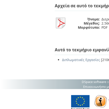
Διπλωματικές Εργασίες
Αρχεία σε αυτό το τεκμήρ
Πολιτικές Πρόσβασης
Ανά Ημερομηνία
Έκδοσης
Συγγραφείς
Όνομα:
Διερ
Τίτλοι
Μέγεθος:
2.5
Θέματα
Μορφότυπο:
PDF
Αυτό το τεκμήριο εμφανί
Διπλωματικές Εργασίες
[210
DSpace software
c
Επικοινωνήστε μ