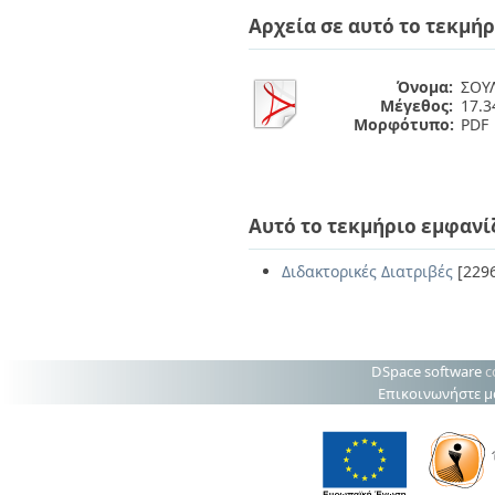
Διπλωματικές Εργασίες
Αρχεία σε αυτό το τεκμήρ
Πολιτικές Πρόσβασης
Ανά Ημερομηνία
Έκδοσης
Συγγραφείς
Όνομα:
ΣΟΥ
Τίτλοι
Μέγεθος:
17.
Θέματα
Μορφότυπο:
PDF
Αυτό το τεκμήριο εμφανί
Διδακτορικές Διατριβές
[229
DSpace software
c
Επικοινωνήστε μ