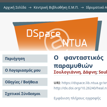
Αρχική Σελίδα
→
Κεντρική Βιβλιοθήκη Ε.Μ.Π.
→
Ιδρυματικό 
Ο φανταστικός χώρος στον δημιο
Διατριβές
→
Εμφάνιση Τεκμηρίου
Αποθετήριο DSpace/Manakin
Ο φανταστικός
Περιήγηση
παραμυθιών
Σε όλο το DSpace
Ο Λογαριασμός μου
Σουλογιάννη, Δάφνη
;
Sou
Κοινότητες & Συλλογές
Σύνδεση
Ανά Ημερομηνία
Οδηγίες / Βοήθεια
Εγγραφή
URI:
https://dspace.lib.ntua.gr
Έκδοσης
http://dx.doi.org/10.26240/heal.
Οδηγίες Υποβολής
Συγγραφείς
Σχετικοί Σύνδεσμοι
Οδηγίες Χρήσης ΙΑ
Τίτλοι
Εμφάνιση πλήρους εγγραφής
Συχνές Ερωτήσεις
Θέματα
Οδηγίες Υποβολής -
Αυτή η Συλλογή