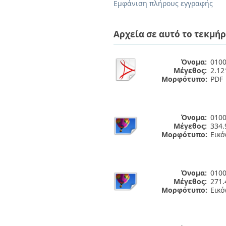
Διπλωματικές Εργασίες
Εμφάνιση πλήρους εγγραφής
Πολιτικές Πρόσβασης
Ανά Ημερομηνία
Έκδοσης
Αρχεία σε αυτό το τεκμήρ
Συγγραφείς
Τίτλοι
Θέματα
Όνομα:
0100
Μέγεθος:
2.1
Μορφότυπο:
PDF
Όνομα:
0100
Μέγεθος:
334.
Μορφότυπο:
Εικό
Όνομα:
0100
Μέγεθος:
271.
Μορφότυπο:
Εικό