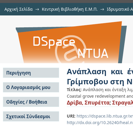
Αρχική Σελίδα
→
Κεντρική Βιβλιοθήκη Ε.Μ.Π.
→
Ιδρυματικό 
Aνάπλαση και ένταξη λιμένα α
Εργασίες
→
Εμφάνιση Τεκμηρίου
Αποθετήριο DSpace/Manakin
Ναύπακτο
Aνάπλαση και έ
Περιήγηση
Γρίμποβου στη 
Σε όλο το DSpace
Ο Λογαριασμός μου
Τίτλος:
Aνάπλαση και ένταξη λι
Κοινότητες & Συλλογές
Coastal grove redevelopment and
Σύνδεση
Ανά Ημερομηνία
Οδηγίες / Βοήθεια
Δρίβα, Σπυρέττα
;
Στραγαλ
Εγγραφή
Έκδοσης
Οδηγίες Υποβολής
Συγγραφείς
URI:
https://dspace.lib.ntua.gr
Σχετικοί Σύνδεσμοι
Οδηγίες Χρήσης ΙΑ
Τίτλοι
http://dx.doi.org/10.26240/heal.
Συχνές Ερωτήσεις
Θέματα
Οδηγίες Υποβολής -
Αυτή η Συλλογή