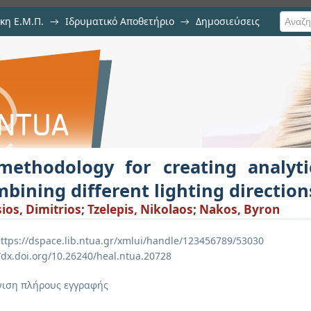
κη Ε.Μ.Π.
→
Ιδρυματικό Αποθετήριο
→
Δημοσιεύσεις
reating analytical hill-shading by
methodology for creating analytic
bining different lighting direction
sios, Dimitrios
;
Tzelepis, Nikolaos
;
Nakos, Byron
ttps://dspace.lib.ntua.gr/xmlui/handle/123456789/53030
//dx.doi.org/10.26240/heal.ntua.20728
ιση πλήρους εγγραφής