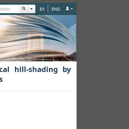
ΕΛ
ENG
 combining different
al hill-shading by
s