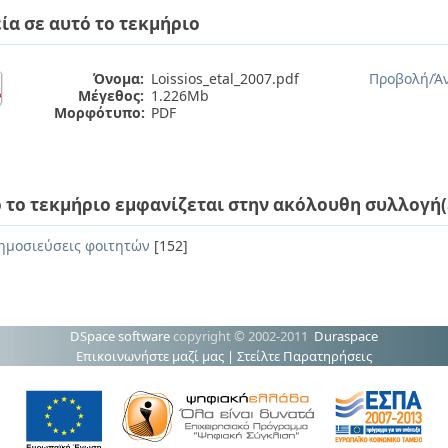
ία σε αυτό το τεκμήριο
Όνομα:
Loissios_etal_2007.pdf
Προβολή/
Ά
Μέγεθος:
1.226Mb
Μορφότυπο:
PDF
 το τεκμήριο εμφανίζεται στην ακόλουθη συλλογή(
ημοσιεύσεις φοιτητών
[152]
DSpace software
copyright © 2002-2011
Duraspace
Επικοινωνήστε μαζί μας
|
Στείλτε Παρατηρήσεις