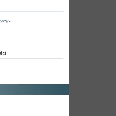
νοιγμα
ές)