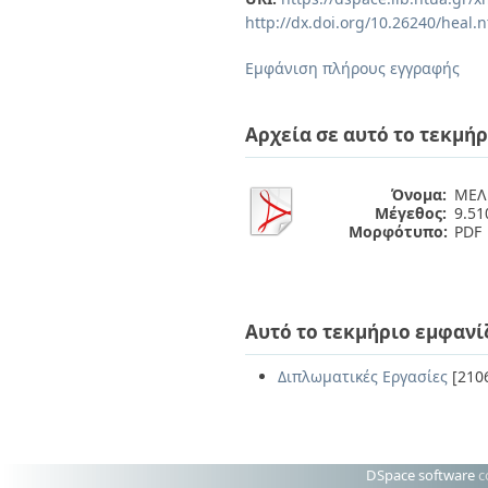
Διπλωματικές Εργασίες
http://dx.doi.org/10.26240/heal.
Πολιτικές Πρόσβασης
Ανά Ημερομηνία
Έκδοσης
Εμφάνιση πλήρους εγγραφής
Συγγραφείς
Τίτλοι
Θέματα
Αρχεία σε αυτό το τεκμήρ
Όνομα:
ΜΕΛΕ
Μέγεθος:
9.5
Μορφότυπο:
PDF
Αυτό το τεκμήριο εμφανί
Διπλωματικές Εργασίες
[210
DSpace software
c