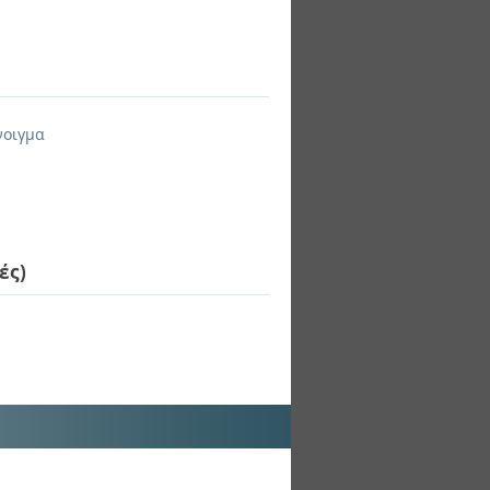
νοιγμα
ές)