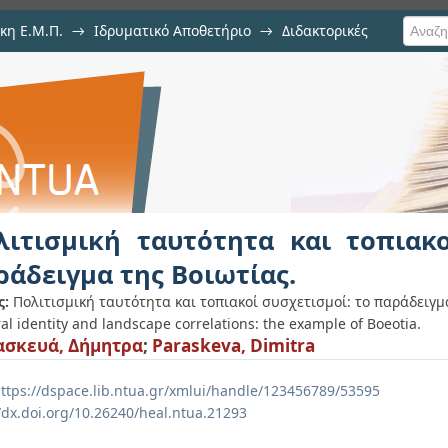
κη Ε.Μ.Π.
→
Ιδρυματικό Αποθετήριο
→
Διδακτορικές
τητα και τοπιακοί συσχετισμοί:
λιτισμική ταυτότητα και τοπιακο
ράδειγμα της Βοιωτίας.
ς:
Πολιτισμική ταυτότητα και τοπιακοί συσχετισμοί: το παράδειγμα
al identity and landscape correlations: the example of Boeotia.
σκευά, Δήμητρα
;
Paraskeva, Dimitra
ttps://dspace.lib.ntua.gr/xmlui/handle/123456789/53595
//dx.doi.org/10.26240/heal.ntua.21293