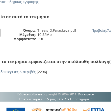
ιση πλήρους εγγραφής
ία σε αυτό το τεκμήριο
Όνομα:
Thesis_D.Paraskeva.pdf
Προβολή/
Ά
Μέγεθος:
10.52Mb
Μορφότυπο:
PDF
 το τεκμήριο εμφανίζεται στην ακόλουθη συλλογή(
ιδακτορικές Διατριβές
[2296]
DSpace software
copyright © 2002-2011
Duraspace
Επικοινωνήστε μαζί μας
|
Στείλτε Παρατηρήσεις