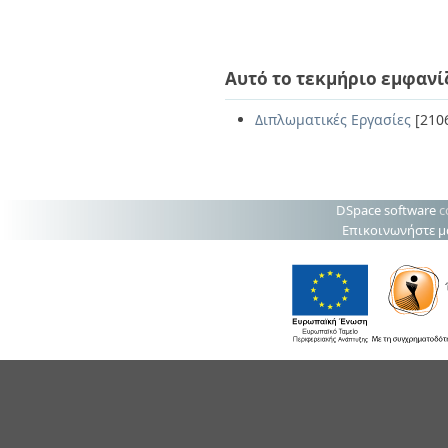
Αυτό το τεκμήριο εμφανί
Διπλωματικές Εργασίες
[210
DSpace software
c
Επικοινωνήστε μ