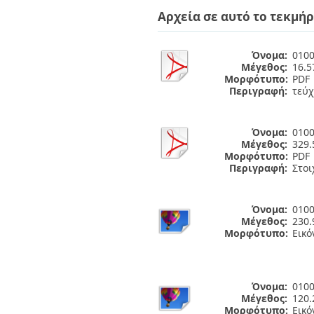
Διπλωματικές Εργασίες
Αρχεία σε αυτό το τεκμήρ
Πολιτικές Πρόσβασης
Ανά Ημερομηνία
Έκδοσης
Συγγραφείς
Όνομα:
0100
Τίτλοι
Μέγεθος:
16.
Θέματα
Μορφότυπο:
PDF
Περιγραφή:
τεύχ
Όνομα:
0100
Μέγεθος:
329.
Μορφότυπο:
PDF
Περιγραφή:
Στοι
Όνομα:
0100
Μέγεθος:
230.
Μορφότυπο:
Εικό
Όνομα:
0100
Μέγεθος:
120.
Μορφότυπο:
Εικό