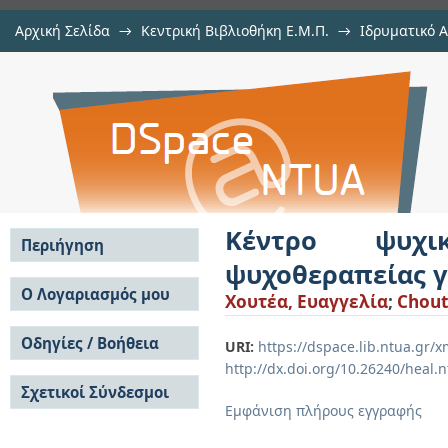
Αρχική Σελίδα
→
Κεντρική Βιβλιοθήκη Ε.Μ.Π.
→
Ιδρυματικό 
Κέντρο ψυχικής υγείας και εναλλ
Εργασίες
→
Εμφάνιση Τεκμηρίου
Αποθετήριο DSpace/Manakin
Κέντρο ψυχι
Περιήγηση
ψυχοθεραπείας γ
Σε όλο το DSpace
Ο Λογαριασμός μου
Χουτέα, Ευαγγελία
;
Chout
Κοινότητες & Συλλογές
Σύνδεση
Ανά Ημερομηνία
Οδηγίες / Βοήθεια
Εγγραφή
URI:
https://dspace.lib.ntua.gr
Έκδοσης
http://dx.doi.org/10.26240/heal.
Οδηγίες Υποβολής
Συγγραφείς
Σχετικοί Σύνδεσμοι
Οδηγίες Χρήσης ΙΑ
Τίτλοι
Εμφάνιση πλήρους εγγραφής
Συχνές Ερωτήσεις
Θέματα
Οδηγίες Υποβολής -
Αυτή η Συλλογή