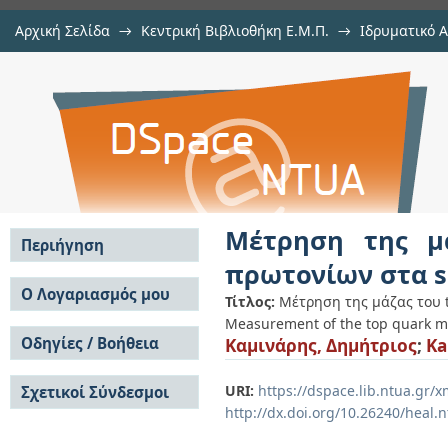
Αρχική Σελίδα
→
Κεντρική Βιβλιοθήκη Ε.Μ.Π.
→
Ιδρυματικό 
Μέτρηση της μάζας του top quark 
Εργασίες
→
Εμφάνιση Τεκμηρίου
Αποθετήριο DSpace/Manakin
13TeV στο πείραμα CMS
Μέτρηση της μ
Περιήγηση
πρωτονίων στα sq
Σε όλο το DSpace
Ο Λογαριασμός μου
Τίτλος:
Μέτρηση της μάζας του t
Κοινότητες & Συλλογές
Measurement of the top quark mas
Σύνδεση
Ανά Ημερομηνία
Οδηγίες / Βοήθεια
Καμινάρης, Δημήτριος
;
Ka
Εγγραφή
Έκδοσης
Οδηγίες Υποβολής
Συγγραφείς
URI:
https://dspace.lib.ntua.gr
Σχετικοί Σύνδεσμοι
Οδηγίες Χρήσης ΙΑ
Τίτλοι
http://dx.doi.org/10.26240/heal.
Συχνές Ερωτήσεις
Θέματα
Οδηγίες Υποβολής -
Αυτή η Συλλογή