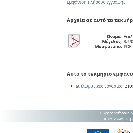
Διπλωματικές Εργασίες
Εμφάνιση πλήρους εγγραφής
Πολιτικές Πρόσβασης
Ανά Ημερομηνία
Έκδοσης
Αρχεία σε αυτό το τεκμήρ
Συγγραφείς
Τίτλοι
Θέματα
Όνομα:
Διπλ
Μέγεθος:
3.6
Μορφότυπο:
PDF
Αυτό το τεκμήριο εμφανί
Διπλωματικές Εργασίες
[210
DSpace software
c
Επικοινωνήστε μ