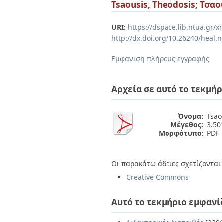
Διπλωματικές Εργασίες
Tsaousis, Theodosis
;
Τσαο
Πολιτικές Πρόσβασης
Ανά Ημερομηνία
Έκδοσης
URI:
https://dspace.lib.ntua.gr
Συγγραφείς
http://dx.doi.org/10.26240/heal.
Τίτλοι
Θέματα
Εμφάνιση πλήρους εγγραφής
Αρχεία σε αυτό το τεκμήρ
Όνομα:
Tsao
Μέγεθος:
3.5
Μορφότυπο:
PDF
Οι παρακάτω άδειες σχετίζονται 
Creative Commons
Αυτό το τεκμήριο εμφανί