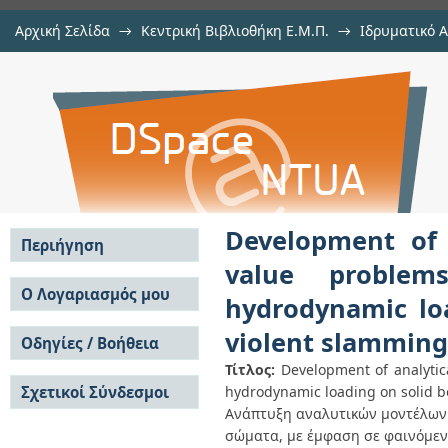
Αρχική Σελίδα
→
Κεντρική Βιβλιοθήκη Ε.Μ.Π.
→
Ιδρυματικό 
Development of analytical models 
Διατριβές
→
Εμφάνιση Τεκμηρίου
Αποθετήριο DSpace/Manakin
determination of the hydrodynamic
violent slamming of free-surface f
Development of 
Περιήγηση
value problem
Σε όλο το DSpace
Ο Λογαριασμός μου
hydrodynamic loa
Κοινότητες & Συλλογές
Σύνδεση
violent slamming 
Ανά Ημερομηνία
Οδηγίες / Βοήθεια
Εγγραφή
Έκδοσης
Τίτλος:
Development of analytic
Οδηγίες Υποβολής
Συγγραφείς
Σχετικοί Σύνδεσμοι
hydrodynamic loading on solid bo
Οδηγίες Χρήσης ΙΑ
Τίτλοι
Συχνές Ερωτήσεις
Ανάπτυξη αναλυτικών μοντέλων 
Θέματα
Οδηγίες Υποβολής -
σώματα, με έμφαση σε φαινόμεν
Αυτή η Συλλογή