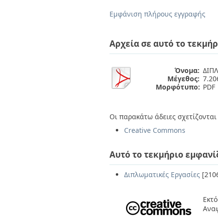
Διπλωματικές Εργασίες
Πολιτικές Πρόσβασης
Ανά Ημερομηνία
Εμφάνιση πλήρους εγγραφής
Έκδοσης
Συγγραφείς
Τίτλοι
Αρχεία σε αυτό το τεκμήρ
Θέματα
Όνομα:
ΔΙΠΛ
Μέγεθος:
7.2
Μορφότυπο:
PDF
Οι παρακάτω άδειες σχετίζονται 
Creative Commons
Αυτό το τεκμήριο εμφανί
Διπλωματικές Εργασίες
[210
Εκτό
Αναφ