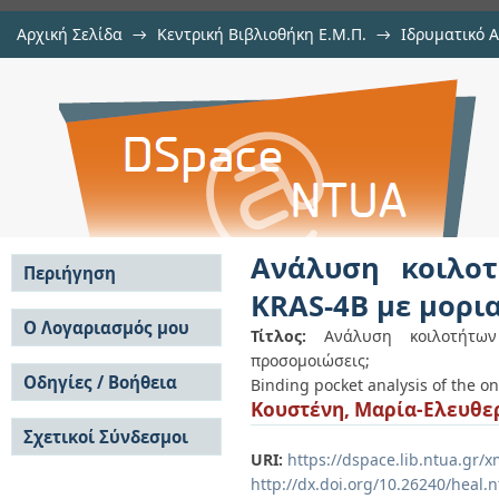
Αρχική Σελίδα
→
Κεντρική Βιβλιοθήκη Ε.Μ.Π.
→
Ιδρυματικό 
Ανάλυση κοιλοτήτων πρόσδεσης τ
Εργασίες
→
Εμφάνιση Τεκμηρίου
Αποθετήριο DSpace/Manakin
δυναμικές προσομοιώσεις
Ανάλυση κοιλο
Περιήγηση
KRAS-4B με μορι
Σε όλο το DSpace
Ο Λογαριασμός μου
Τίτλος:
Ανάλυση κοιλοτήτω
Κοινότητες & Συλλογές
προσομοιώσεις;
Σύνδεση
Ανά Ημερομηνία
Οδηγίες / Βοήθεια
Εγγραφή
Binding pocket analysis of the 
Έκδοσης
Κουστένη, Μαρία-Ελευθε
Οδηγίες Υποβολής
Συγγραφείς
Σχετικοί Σύνδεσμοι
Οδηγίες Χρήσης ΙΑ
Τίτλοι
URI:
https://dspace.lib.ntua.gr
Συχνές Ερωτήσεις
Θέματα
Οδηγίες Υποβολής -
http://dx.doi.org/10.26240/heal.
Αυτή η Συλλογή