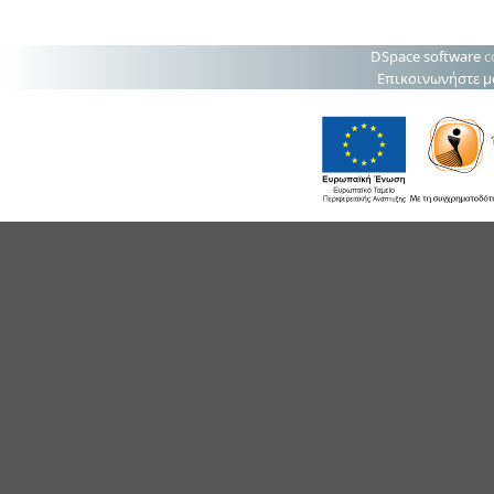
DSpace software
c
Επικοινωνήστε μ