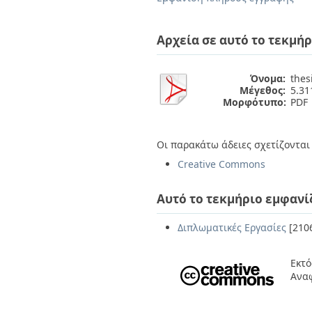
Διπλωματικές Εργασίες
Πολιτικές Πρόσβασης
Ανά Ημερομηνία
Έκδοσης
Αρχεία σε αυτό το τεκμήρ
Συγγραφείς
Τίτλοι
Θέματα
Όνομα:
thes
Μέγεθος:
5.3
Μορφότυπο:
PDF
Οι παρακάτω άδειες σχετίζονται 
Creative Commons
Αυτό το τεκμήριο εμφανί
Διπλωματικές Εργασίες
[210
Εκτό
Αναφ