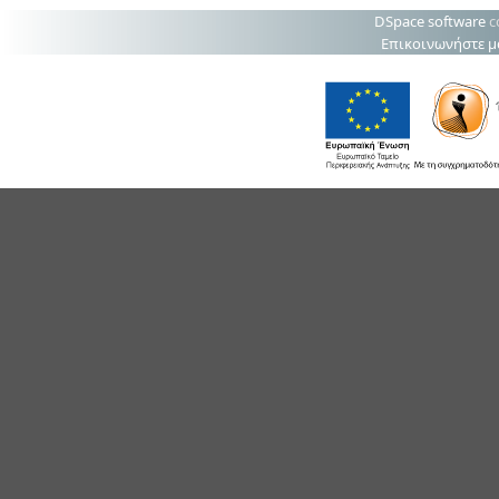
DSpace software
c
Επικοινωνήστε μ