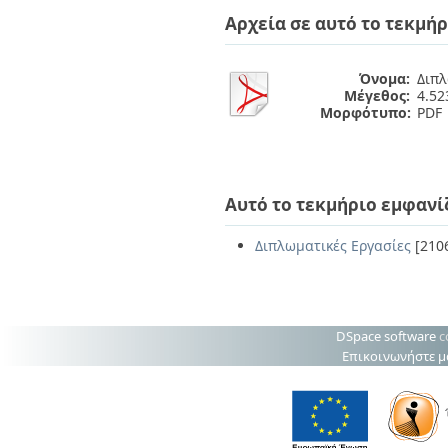
Διπλωματικές Εργασίες
Αρχεία σε αυτό το τεκμήρ
Πολιτικές Πρόσβασης
Ανά Ημερομηνία
Έκδοσης
Συγγραφείς
Όνομα:
Διπλ
Τίτλοι
Μέγεθος:
4.5
Θέματα
Μορφότυπο:
PDF
Αυτό το τεκμήριο εμφανί
Διπλωματικές Εργασίες
[210
DSpace software
c
Επικοινωνήστε μ