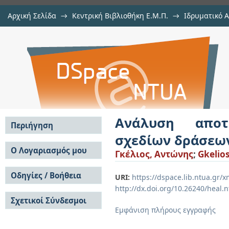
Αρχική Σελίδα
→
Κεντρική Βιβλιοθήκη Ε.Μ.Π.
→
Ιδρυματικό 
Ανάλυση αποτελεσματικότητα
Εργασίες
→
Εμφάνιση Τεκμηρίου
Αποθετήριο DSpace/Manakin
αειφόρου ανάπτυξης
Ανάλυση αποτ
Περιήγηση
σχεδίων δράσεω
Σε όλο το DSpace
Ο Λογαριασμός μου
Γκέλιος, Αντώνης
;
Gkelios
Κοινότητες & Συλλογές
Σύνδεση
Ανά Ημερομηνία
Οδηγίες / Βοήθεια
Εγγραφή
URI:
https://dspace.lib.ntua.gr
Έκδοσης
http://dx.doi.org/10.26240/heal.
Οδηγίες Υποβολής
Συγγραφείς
Σχετικοί Σύνδεσμοι
Οδηγίες Χρήσης ΙΑ
Τίτλοι
Εμφάνιση πλήρους εγγραφής
Συχνές Ερωτήσεις
Θέματα
Οδηγίες Υποβολής -
Αυτή η Συλλογή