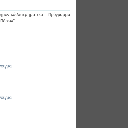
ημονικό-Διατμηματικό Πρόγραμμα
ν Πόρων”
νοιγμα
νοιγμα