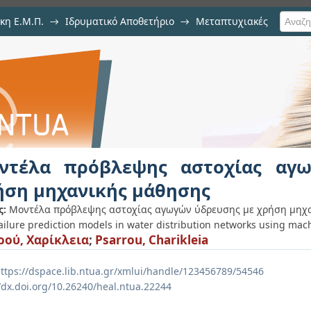
κη Ε.Μ.Π.
→
Ιδρυματικό Αποθετήριο
→
Μεταπτυχιακές
ς αστοχίας αγωγών ύδρευσης μ
ντέλα πρόβλεψης αστοχίας αγ
ήση μηχανικής μάθησης
ς:
Μοντέλα πρόβλεψης αστοχίας αγωγών ύδρευσης με χρήση μηχα
failure prediction models in water distribution networks using mac
ού, Χαρίκλεια
;
Psarrou, Charikleia
ttps://dspace.lib.ntua.gr/xmlui/handle/123456789/54546
//dx.doi.org/10.26240/heal.ntua.22244