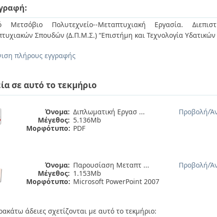
γραφή:
κό Μετσόβιο Πολυτεχνείο--Μεταπτυχιακή Εργασία. Διεπιστ
τυχιακών Σπουδών (Δ.Π.Μ.Σ.) “Επιστήμη και Τεχνολογία Υδατικώ
ιση πλήρους εγγραφής
ία σε αυτό το τεκμήριο
Όνομα:
Διπλωματική Εργασ ...
Προβολή/
Ά
Μέγεθος:
5.136Mb
Μορφότυπο:
PDF
Όνομα:
Παρουσίαση Μεταπτ ...
Προβολή/
Ά
Μέγεθος:
1.153Mb
Μορφότυπο:
Microsoft PowerPoint 2007
ρακάτω άδειες σχετίζονται με αυτό το τεκμήριο: