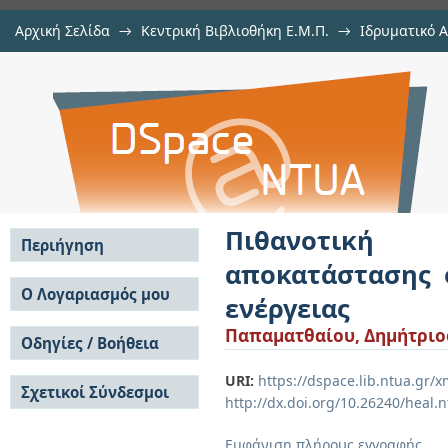
Αρχική Σελίδα
→
Κεντρική Βιβλιοθήκη Ε.Μ.Π.
→
Ιδρυματικό 
Πιθανοτική διαστασιολόγηση εφ
Εργασίες
→
Εμφάνιση Τεκμηρίου
Αποθετήριο DSpace/Manakin
συστήματα ηλεκτρικής ενέργειας
Πιθανοτική
Περιήγηση
αποκατάστασης 
Σε όλο το DSpace
Ο Λογαριασμός μου
ενέργειας
Κοινότητες & Συλλογές
Σύνδεση
Παπαματθαίου, Δημήτριο
Ανά Ημερομηνία
Οδηγίες / Βοήθεια
Εγγραφή
Έκδοσης
Οδηγίες Υποβολής
Συγγραφείς
URI:
https://dspace.lib.ntua.gr
Σχετικοί Σύνδεσμοι
Οδηγίες Χρήσης ΙΑ
Τίτλοι
http://dx.doi.org/10.26240/heal.
Συχνές Ερωτήσεις
Θέματα
Οδηγίες Υποβολής -
Εμφάνιση πλήρους εγγραφής
Αυτή η Συλλογή