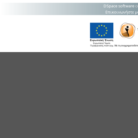
DSpace software
c
Επικοινωνήστε μ