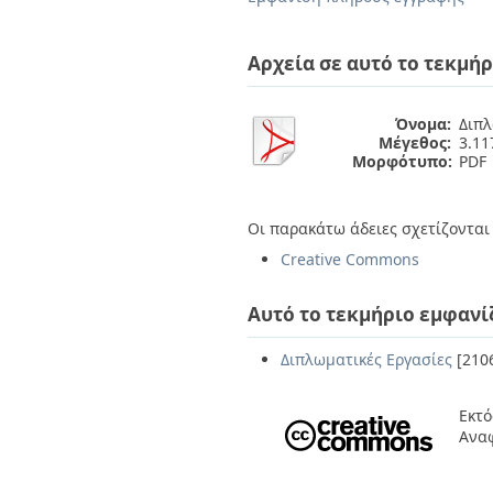
Διπλωματικές Εργασίες
Πολιτικές Πρόσβασης
Ανά Ημερομηνία
Έκδοσης
Αρχεία σε αυτό το τεκμήρ
Συγγραφείς
Τίτλοι
Θέματα
Όνομα:
Διπλ
Μέγεθος:
3.1
Μορφότυπο:
PDF
Οι παρακάτω άδειες σχετίζονται 
Creative Commons
Αυτό το τεκμήριο εμφανί
Διπλωματικές Εργασίες
[210
Εκτό
Ανα