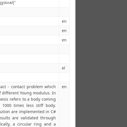
ηχανική”
en
en
en
el
act - contact problem which
en
f different Young modulus. In
thesis refers to a body coming
 1000 times less stiff body.
olution are implemented in C#
sults are validated through
cally, a circular ring and a