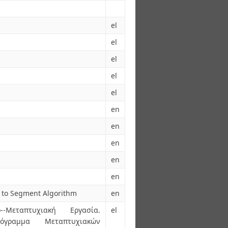
el
el
el
el
el
en
en
en
en
en
 to Segment Algorithm
en
--Μεταπτυχιακή Εργασία.
el
Πρόγραμμα Μεταπτυχιακών