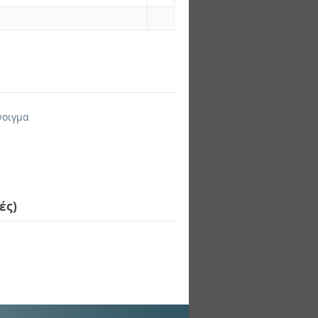
νοιγμα
ές)