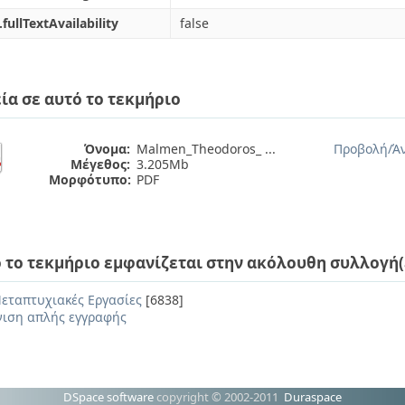
.fullTextAvailability
false
ία σε αυτό το τεκμήριο
Όνομα:
Malmen_Theodoros_ ...
Προβολή/
Ά
Μέγεθος:
3.205Mb
Μορφότυπο:
PDF
 το τεκμήριο εμφανίζεται στην ακόλουθη συλλογή(
εταπτυχιακές Εργασίες
[6838]
ιση απλής εγγραφής
DSpace software
copyright © 2002-2011
Duraspace