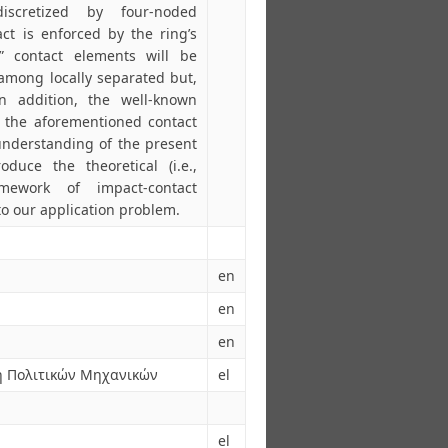
scretized by four-noded
act is enforced by the ring’s
t” contact elements will be
among locally separated but,
 In addition, the well-known
o the aforementioned contact
understanding of the present
oduce the theoretical (i.e.,
mework of impact-contact
to our application problem.
en
en
en
ή Πολιτικών Μηχανικών
el
el