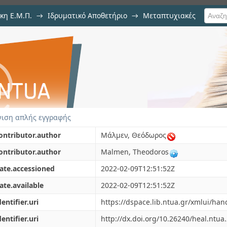
κη Ε.Μ.Π.
→
Ιδρυματικό Αποθετήριο
→
Μεταπτυχιακές
ysis using Node to Segment Algor
ιση απλής εγγραφής
ontributor.author
Mάλμεν, Θεόδωρος
ontributor.author
Malmen, Theodoros
ate.accessioned
2022-02-09T12:51:52Z
ate.available
2022-02-09T12:51:52Z
dentifier.uri
https://dspace.lib.ntua.gr/xmlui/ha
dentifier.uri
http://dx.doi.org/10.26240/heal.ntua