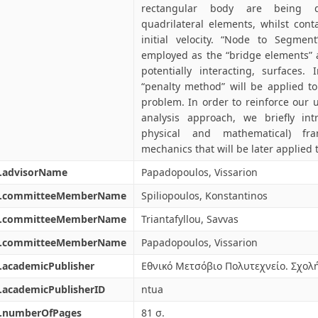
rectangular body are being di
quadrilateral elements, whilst cont
initial velocity. “Node to Segmen
employed as the “bridge elements” 
potentially interacting, surfaces.
“penalty method” will be applied t
problem. In order to reinforce our 
analysis approach, we briefly intr
physical and mathematical) fra
mechanics that will be later applied 
l.advisorName
Papadopoulos, Vissarion
l.committeeMemberName
Spiliopoulos, Konstantinos
l.committeeMemberName
Triantafyllou, Savvas
l.committeeMemberName
Papadopoulos, Vissarion
.academicPublisher
Εθνικό Μετσόβιο Πολυτεχνείο. Σχολ
.academicPublisherID
ntua
l.numberOfPages
81 σ.