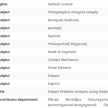
ights
Default License
ubject
Πεπερασμένα στοιχεία επαφής
ubject
Δυναμική Ανάλυση
ubject
Διεπαφή
ubject
Κρούση
ubject
Υπολογιστική Μηχανική
ubject
Node to Segment
ubject
Contact Mechanics
ubject
Finite Element
ubject
Impact
ubject
Explicit
tle
Impact Problem Analysis using Node
ontributor.department
Εθνικό Μετσόβιο Πολυτεχνείο
Διεπιστημονικό-Διατμηματικό 