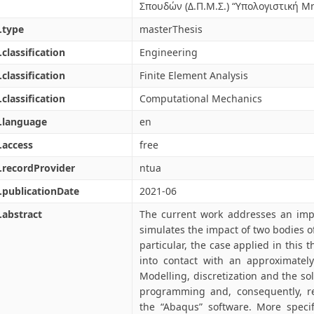
Σπουδών (Δ.Π.Μ.Σ.) “Υπολογιστική Μ
.type
masterThesis
.classification
Engineering
.classification
Finite Element Analysis
.classification
Computational Mechanics
.language
en
.access
free
.recordProvider
ntua
.publicationDate
2021-06
.abstract
The current work addresses an imp
simulates the impact of two bodies o
particular, the case applied in this 
into contact with an approximately
Modelling, discretization and the s
programming and, consequently, re
the “Abaqus” software. More specifi