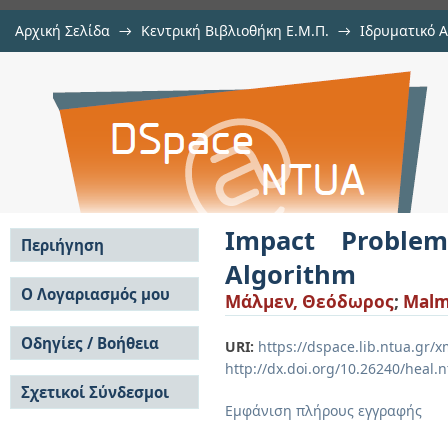
Αρχική Σελίδα
→
Κεντρική Βιβλιοθήκη Ε.Μ.Π.
→
Ιδρυματικό 
Impact Problem Analysis using No
Εργασίες
→
Εμφάνιση Τεκμηρίου
Αποθετήριο DSpace/Manakin
Impact Proble
Περιήγηση
Algorithm
Σε όλο το DSpace
Ο Λογαριασμός μου
Mάλμεν, Θεόδωρος
;
Malm
Κοινότητες & Συλλογές
Σύνδεση
Ανά Ημερομηνία
Οδηγίες / Βοήθεια
Εγγραφή
URI:
https://dspace.lib.ntua.gr
Έκδοσης
http://dx.doi.org/10.26240/heal.
Οδηγίες Υποβολής
Συγγραφείς
Σχετικοί Σύνδεσμοι
Οδηγίες Χρήσης ΙΑ
Τίτλοι
Εμφάνιση πλήρους εγγραφής
Συχνές Ερωτήσεις
Θέματα
Οδηγίες Υποβολής -
Αυτή η Συλλογή