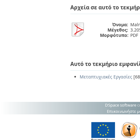
Διπλωματικές Εργασίες
Αρχεία σε αυτό το τεκμήρ
Πολιτικές Πρόσβασης
Ανά Ημερομηνία
Έκδοσης
Συγγραφείς
Όνομα:
Malm
Τίτλοι
Μέγεθος:
3.2
Θέματα
Μορφότυπο:
PDF
Αυτό το τεκμήριο εμφανί
Μεταπτυχιακές Εργασίες
[68
DSpace software
c
Επικοινωνήστε μ