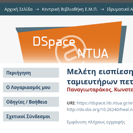
Αρχική Σελίδα
→
Κεντρική Βιβλιοθήκη Ε.Μ.Π.
→
Ιδρυματικό 
Μελέτη εισπίεσης CO2 και όξιν
Εργασίες
→
Εμφάνιση Τεκμηρίου
Αποθετήριο DSpace/Manakin
πετρελαίου
Μελέτη εισπίεση
Περιήγηση
ταμιευτήρων πε
Σε όλο το DSpace
Ο Λογαριασμός μου
Παναγιωταράκος, Κωνστα
Κοινότητες & Συλλογές
Σύνδεση
Ανά Ημερομηνία
Οδηγίες / Βοήθεια
Εγγραφή
URI:
https://dspace.lib.ntua.gr
Έκδοσης
http://dx.doi.org/10.26240/heal.
Οδηγίες Υποβολής
Συγγραφείς
Σχετικοί Σύνδεσμοι
Οδηγίες Χρήσης ΙΑ
Τίτλοι
Εμφάνιση πλήρους εγγραφής
Συχνές Ερωτήσεις
Θέματα
Οδηγίες Υποβολής -
Αυτή η Συλλογή