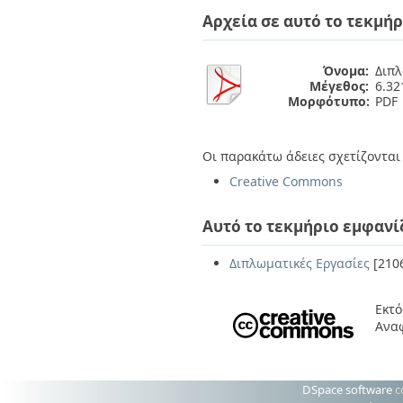
Διπλωματικές Εργασίες
Αρχεία σε αυτό το τεκμήρ
Πολιτικές Πρόσβασης
Ανά Ημερομηνία
Έκδοσης
Συγγραφείς
Όνομα:
Διπλ
Τίτλοι
Μέγεθος:
6.3
Θέματα
Μορφότυπο:
PDF
Οι παρακάτω άδειες σχετίζονται 
Creative Commons
Αυτό το τεκμήριο εμφανί
Διπλωματικές Εργασίες
[210
Εκτό
Αναφ
DSpace software
c