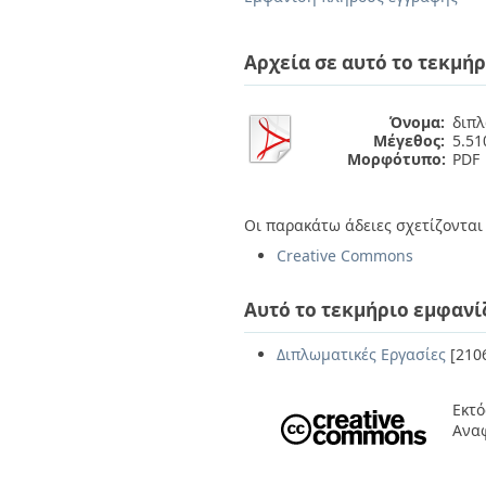
Διπλωματικές Εργασίες
Πολιτικές Πρόσβασης
Ανά Ημερομηνία
Έκδοσης
Αρχεία σε αυτό το τεκμήρ
Συγγραφείς
Τίτλοι
Θέματα
Όνομα:
διπλ
Μέγεθος:
5.5
Μορφότυπο:
PDF
Οι παρακάτω άδειες σχετίζονται 
Creative Commons
Αυτό το τεκμήριο εμφανί
Διπλωματικές Εργασίες
[210
Εκτό
Ανα