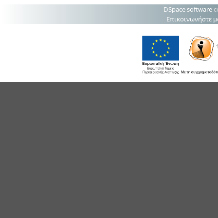
DSpace software
c
Επικοινωνήστε μ