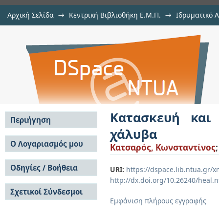
Αρχική Σελίδα
→
Κεντρική Βιβλιοθήκη Ε.Μ.Π.
→
Ιδρυματικό 
Κατασκευή και μελέτη των ιδιοτ
Εργασίες
→
Εμφάνιση Τεκμηρίου
Αποθετήριο DSpace/Manakin
Κατασκευή και
Περιήγηση
χάλυβα
Σε όλο το DSpace
Ο Λογαριασμός μου
Κατσαρός, Κωνσταντίνος
Κοινότητες & Συλλογές
Σύνδεση
Ανά Ημερομηνία
Οδηγίες / Βοήθεια
Εγγραφή
URI:
https://dspace.lib.ntua.gr
Έκδοσης
http://dx.doi.org/10.26240/heal.
Οδηγίες Υποβολής
Συγγραφείς
Σχετικοί Σύνδεσμοι
Οδηγίες Χρήσης ΙΑ
Τίτλοι
Εμφάνιση πλήρους εγγραφής
Συχνές Ερωτήσεις
Θέματα
Οδηγίες Υποβολής -
Αυτή η Συλλογή