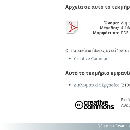
Διπλωματικές Εργασίες
Αρχεία σε αυτό το τεκμήρ
Πολιτικές Πρόσβασης
Ανά Ημερομηνία
Έκδοσης
Συγγραφείς
Όνομα:
Δαμα
Τίτλοι
Μέγεθος:
4.1
Θέματα
Μορφότυπο:
PDF
Οι παρακάτω άδειες σχετίζονται 
Creative Commons
Αυτό το τεκμήριο εμφανί
Διπλωματικές Εργασίες
[210
Εκτό
Ανα
DSpace software
c