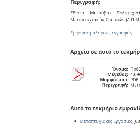
Περιγραφή:
Διπλωματικές Εργασίες
Πολιτικές Πρόσβασης
Ανά Ημερομηνία
Εθνικό Μετσόβιο Πολυτεχνεί
Έκδοσης
Μεταπτυχιακών Σπουδών (Δ.Π.Μ.
Συγγραφείς
Τίτλοι
Εμφάνιση πλήρους εγγραφής
Θέματα
Αρχεία σε αυτό το τεκμήρ
Όνομα:
Πρόβ
Μέγεθος:
4.0
Μορφότυπο:
PDF
Περιγραφή:
Μετα
Αυτό το τεκμήριο εμφανί
Μεταπτυχιακές Εργασίες
[68