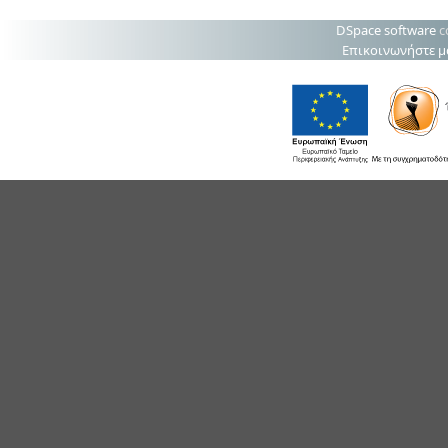
DSpace software
c
Επικοινωνήστε μ