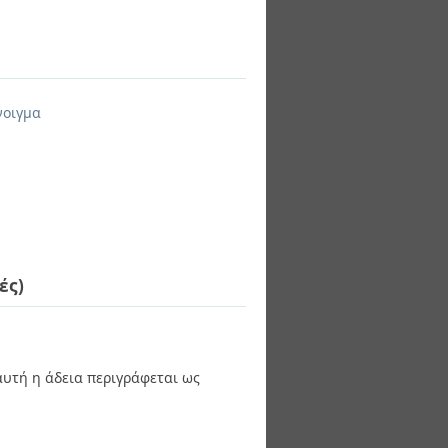
νοιγμα
ές)
 αυτή η άδεια περιγράφεται ως