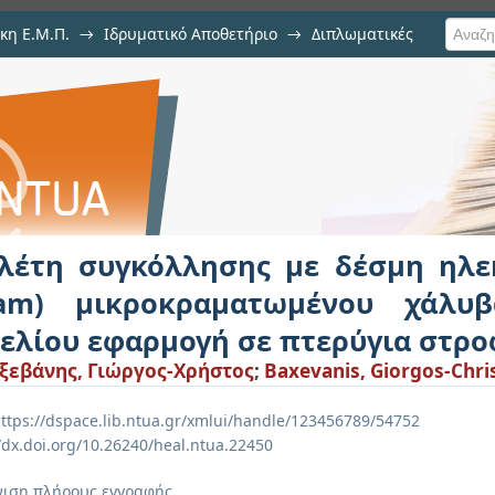
κη Ε.Μ.Π.
→
Ιδρυματικό Αποθετήριο
→
Διπλωματικές
ησης με δέσμη ηλεκτρονίων 
ου χάλυβα με υπερκράμα νικε
ν
λέτη συγκόλλησης με δέσμη ηλεκ
am) μικροκραματωμένου χάλυ
κελίου εφαρμογή σε πτερύγια στρ
εβάνης, Γιώργος-Χρήστος
;
Baxevanis, Giorgos-Chri
ttps://dspace.lib.ntua.gr/xmlui/handle/123456789/54752
//dx.doi.org/10.26240/heal.ntua.22450
ιση πλήρους εγγραφής