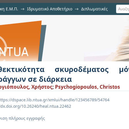
κη Ε.Μ.Π.
→
Ιδρυματικό Αποθετήριο
→
Διπλωματικές
οδέματος μόνιμης επένδυσης σηρά
θεκτικότητα σκυροδέματος μό
ράγγων σε διάρκεια
γιόπουλος, Χρήστος
;
Psychogiopoulos, Christos
ttps://dspace.lib.ntua.gr/xmlui/handle/123456789/54764
//dx.doi.org/10.26240/heal.ntua.22462
ιση πλήρους εγγραφής