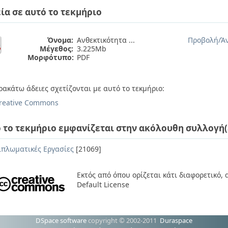
ία σε αυτό το τεκμήριο
Όνομα:
Ανθεκτικότητα ...
Προβολή/
Ά
Μέγεθος:
3.225Mb
Μορφότυπο:
PDF
ρακάτω άδειες σχετίζονται με αυτό το τεκμήριο:
reative Commons
 το τεκμήριο εμφανίζεται στην ακόλουθη συλλογή(
ιπλωματικές Εργασίες
[21069]
Εκτός από όπου ορίζεται κάτι διαφορετικό,
Default License
DSpace software
copyright © 2002-2011
Duraspace