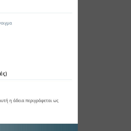
νοιγμα
ές)
 αυτή η άδεια περιγράφεται ως