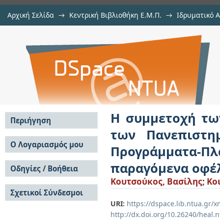
Αρχική Σελίδα
→
Κεντρική Βιβλιοθήκη Ε.Μ.Π.
→
Ιδρυματικό 
Η συμμετοχή των εργαστηρίων / 
Εργασίες
→
Εμφάνιση Τεκμηρίου
Αποθετήριο DSpace/Manakin
και Ερευνητικών Κέντρων στα Π
προκλήσεις και παραγόμενα οφέλ
Η συμμετοχή τω
Περιήγηση
των Πανεπιστη
Σε όλο το DSpace
Ο Λογαριασμός μου
Προγράμματα-Πλα
Κοινότητες & Συλλογές
Σύνδεση
παραγόμενα οφέ
Ανά Ημερομηνία
Οδηγίες / Βοήθεια
Εγγραφή
Έκδοσης
Κουτσούκος, Βασίλης
;
Kou
Οδηγίες Υποβολής
Συγγραφείς
Σχετικοί Σύνδεσμοι
Οδηγίες Χρήσης ΙΑ
Τίτλοι
Συχνές Ερωτήσεις
URI:
https://dspace.lib.ntua.gr
Θέματα
Οδηγίες Υποβολής -
http://dx.doi.org/10.26240/heal.
Αυτή η Συλλογή