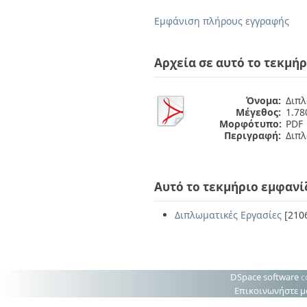
Διπλωματικές Εργασίες
Πολιτικές Πρόσβασης
Ανά Ημερομηνία
Εμφάνιση πλήρους εγγραφής
Έκδοσης
Συγγραφείς
Τίτλοι
Αρχεία σε αυτό το τεκμήρ
Θέματα
Όνομα:
Διπλ
Μέγεθος:
1.7
Μορφότυπο:
PDF
Περιγραφή:
Διπλ
Αυτό το τεκμήριο εμφανί
Διπλωματικές Εργασίες
[210
DSpace software
c
Επικοινωνήστε μ