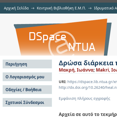
Αρχική Σελίδα
→
Κεντρική Βιβλιοθήκη Ε.Μ.Π.
→
Ιδρυματικό 
Δρώσα διάρκεια παλμικών καταγ
Εργασίες
→
Εμφάνιση Τεκμηρίου
Αποθετήριο DSpace/Manakin
Δρώσα διάρκεια
Περιήγηση
Μακρή, Ιωάννα
;
Makri, I
Σε όλο το DSpace
Ο Λογαριασμός μου
URI:
https://dspace.lib.ntua.gr
Κοινότητες & Συλλογές
Σύνδεση
http://dx.doi.org/10.26240/heal.
Ανά Ημερομηνία
Οδηγίες / Βοήθεια
Εγγραφή
Έκδοσης
Οδηγίες Υποβολής
Συγγραφείς
Εμφάνιση πλήρους εγγραφής
Σχετικοί Σύνδεσμοι
Οδηγίες Χρήσης ΙΑ
Τίτλοι
Συχνές Ερωτήσεις
Θέματα
Οδηγίες Υποβολής -
Αρχεία σε αυτό το τεκμήρ
Αυτή η Συλλογή