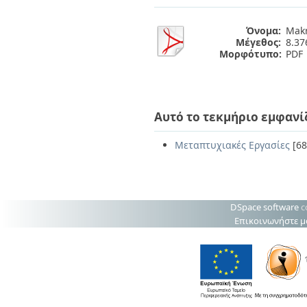
Διπλωματικές Εργασίες
Πολιτικές Πρόσβασης
Ανά Ημερομηνία
Όνομα:
Makr
Έκδοσης
Μέγεθος:
8.3
Συγγραφείς
Μορφότυπο:
PDF
Τίτλοι
Θέματα
Αυτό το τεκμήριο εμφανί
Μεταπτυχιακές Εργασίες
[68
DSpace software
c
Επικοινωνήστε μ