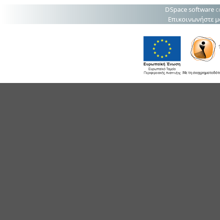
DSpace software
c
Επικοινωνήστε μ