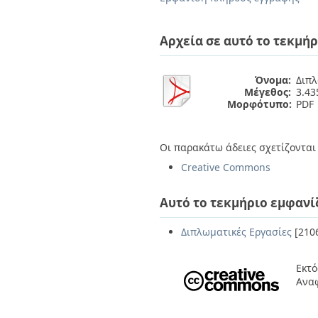
Διπλωματικές Εργασίες
Πολιτικές Πρόσβασης
Ανά Ημερομηνία
Έκδοσης
Αρχεία σε αυτό το τεκμήρ
Συγγραφείς
Τίτλοι
Θέματα
Όνομα:
Διπλ
Μέγεθος:
3.4
Μορφότυπο:
PDF
Οι παρακάτω άδειες σχετίζονται 
Creative Commons
Αυτό το τεκμήριο εμφανί
Διπλωματικές Εργασίες
[210
Εκτό
Ανα