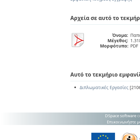
Διπλωματικές Εργασίες
Πολιτικές Πρόσβασης
Ανά Ημερομηνία
Έκδοσης
Αρχεία σε αυτό το τεκμήρ
Συγγραφείς
Τίτλοι
Θέματα
Όνομα:
Παπα
Μέγεθος:
1.3
Μορφότυπο:
PDF
Αυτό το τεκμήριο εμφανί
Διπλωματικές Εργασίες
[210
DSpace software
c
Επικοινωνήστε μ