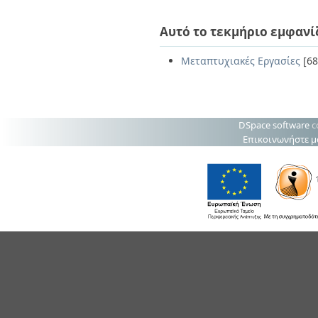
Αυτό το τεκμήριο εμφανί
Μεταπτυχιακές Εργασίες
[68
DSpace software
c
Επικοινωνήστε μ