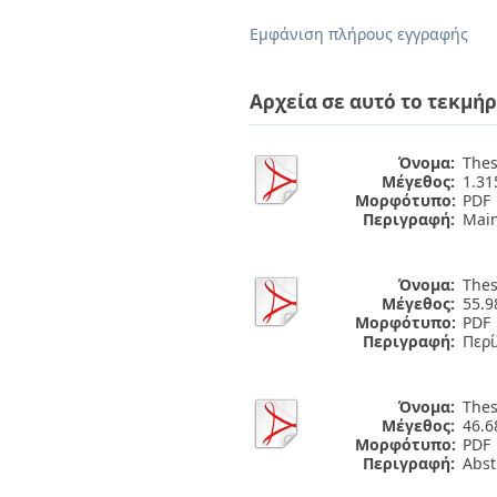
Διπλωματικές Εργασίες
Πολιτικές Πρόσβασης
Ανά Ημερομηνία
Εμφάνιση πλήρους εγγραφής
Έκδοσης
Συγγραφείς
Τίτλοι
Αρχεία σε αυτό το τεκμήρ
Θέματα
Όνομα:
Thes
Μέγεθος:
1.3
Μορφότυπο:
PDF
Περιγραφή:
Main
Όνομα:
Thes
Μέγεθος:
55.9
Μορφότυπο:
PDF
Περιγραφή:
Περί
Όνομα:
Thes
Μέγεθος:
46.6
Μορφότυπο:
PDF
Περιγραφή:
Abst