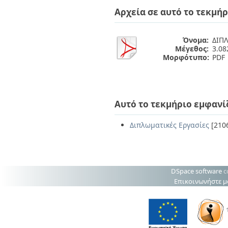
Διπλωματικές Εργασίες
Αρχεία σε αυτό το τεκμήρ
Πολιτικές Πρόσβασης
Ανά Ημερομηνία
Έκδοσης
Συγγραφείς
Όνομα:
ΔΙΠ
Τίτλοι
Μέγεθος:
3.0
Θέματα
Μορφότυπο:
PDF
Αυτό το τεκμήριο εμφανί
Διπλωματικές Εργασίες
[210
DSpace software
c
Επικοινωνήστε μ