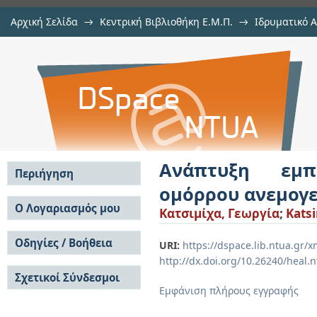
Αρχική Σελίδα
→
Κεντρική Βιβλιοθήκη Ε.Μ.Π.
→
Ιδρυματικό 
Ανάπτυξη εμπειρικού προτύπου 
Εργασίες
→
Εμφάνιση Τεκμηρίου
Αποθετήριο DSpace/Manakin
με ροή σε απόκλιση
Ανάπτυξη εμπ
Περιήγηση
ομόρρου ανεμογε
Σε όλο το DSpace
Ο Λογαριασμός μου
Κατσιμίχα, Γεωργία
;
Kats
Κοινότητες & Συλλογές
Σύνδεση
Ανά Ημερομηνία
Οδηγίες / Βοήθεια
Εγγραφή
URI:
https://dspace.lib.ntua.gr
Έκδοσης
http://dx.doi.org/10.26240/heal.
Οδηγίες Υποβολής
Συγγραφείς
Σχετικοί Σύνδεσμοι
Οδηγίες Χρήσης ΙΑ
Τίτλοι
Εμφάνιση πλήρους εγγραφής
Συχνές Ερωτήσεις
Θέματα
Οδηγίες Υποβολής -
Αυτή η Συλλογή