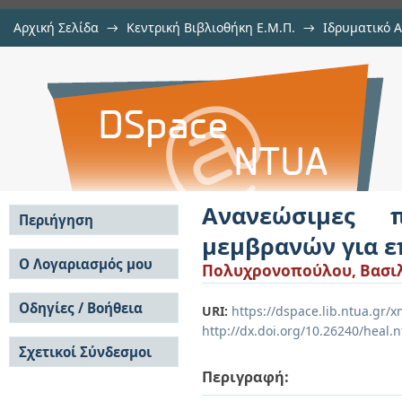
Αρχική Σελίδα
→
Κεντρική Βιβλιοθήκη Ε.Μ.Π.
→
Ιδρυματικό 
Ανανεώσιμες πηγές ενέργεια
Εργασίες
→
Εμφάνιση Τεκμηρίου
Αποθετήριο DSpace/Manakin
επεξεργασία πόσιμου νερού
Ανανεώσιμες π
Περιήγηση
μεμβρανών για ε
Σε όλο το DSpace
Ο Λογαριασμός μου
Πολυχρονοπούλου, Βασι
Κοινότητες & Συλλογές
Σύνδεση
Ανά Ημερομηνία
Οδηγίες / Βοήθεια
Εγγραφή
URI:
https://dspace.lib.ntua.gr
Έκδοσης
http://dx.doi.org/10.26240/heal.
Οδηγίες Υποβολής
Συγγραφείς
Σχετικοί Σύνδεσμοι
Οδηγίες Χρήσης ΙΑ
Τίτλοι
Συχνές Ερωτήσεις
Θέματα
Περιγραφή:
Οδηγίες Υποβολής -
Αυτή η Συλλογή