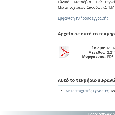
Διπλωματικές Εργασίες
Εθνικό Μετσόβιο Πολυτεχνεί
Πολιτικές Πρόσβασης
Ανά Ημερομηνία
Μεταπτυχιακών Σπουδών (Δ.Π.Μ.
Έκδοσης
Συγγραφείς
Εμφάνιση πλήρους εγγραφής
Τίτλοι
Θέματα
Αρχεία σε αυτό το τεκμήρ
Όνομα:
ΜΕΤΑ
Μέγεθος:
2.2
Μορφότυπο:
PDF
Αυτό το τεκμήριο εμφανί
Μεταπτυχιακές Εργασίες
[68
DSpace software
c