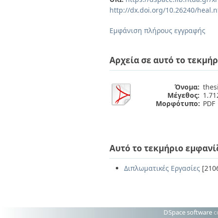
Διπλωματικές Εργασίες
http://dx.doi.org/10.26240/heal.
Πολιτικές Πρόσβασης
Ανά Ημερομηνία
Έκδοσης
Εμφάνιση πλήρους εγγραφής
Συγγραφείς
Τίτλοι
Θέματα
Αρχεία σε αυτό το τεκμήρ
Όνομα:
thes
Μέγεθος:
1.7
Μορφότυπο:
PDF
Αυτό το τεκμήριο εμφανί
Διπλωματικές Εργασίες
[210
DSpace software
c