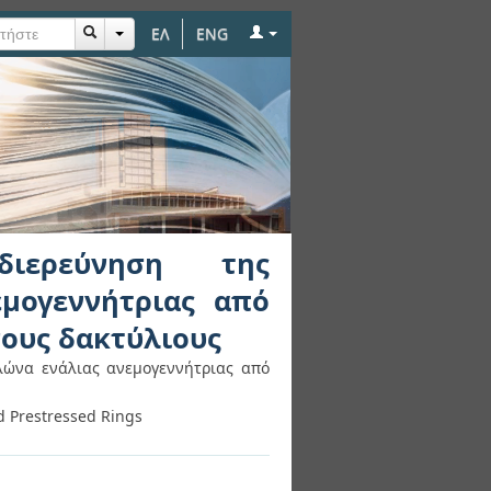
ΕΛ
ENG
οράς πυλώνα ενάλιας
αμένους δακτύλιους
διερεύνηση της
μογεννήτριας από
ους δακτύλιους
λώνα ενάλιας ανεμογεννήτριας από
d Prestressed Rings