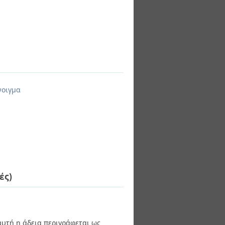
νοιγμα
ές)
 αυτή η άδεια περιγράφεται ως