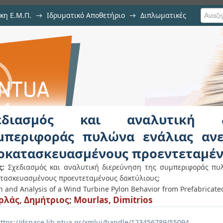
κη Ε.Μ.Π.
→
Ιδρυματικό Αποθετήριο
→
Διπλωματικές
λυτική διερεύνηση της συμπεριφ
πό προκατασκευασμένους προεντετ
εδιασμός και αναλυτική 
μπεριφοράς πυλώνα ενάλιας ανε
οκατασκευασμένους προεντεταμέν
ς:
Σχεδιασμός και αναλυτική διερεύνηση της συμπεριφοράς πυ
τασκευασμένους προεντεταμένους δακτύλιους;
n and Analysis of a Wind Turbine Pylon Behavior from Prefabricate
λάς, Δημήτριος
;
Mourlas, Dimitrios
ttps://dspace.lib.ntua.gr/xmlui/handle/123456789/55094