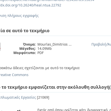
//dx.doi.org/10.26240/heal.ntua.22792
ιση πλήρους εγγραφής
ία σε αυτό το τεκμήριο
Όνομα:
Mourlas_Dimitrios ...
Προβολή/
Ά
Μέγεθος:
14.09Mb
Μορφότυπο:
PDF
ρακάτω άδειες σχετίζονται με αυτό το τεκμήριο:
reative Commons
 το τεκμήριο εμφανίζεται στην ακόλουθη συλλογή(
ιπλωματικές Εργασίες
[21069]
Εκτός από όπου ορίζεται κάτι διαφορετικό,