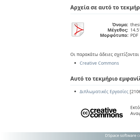
Διπλωματικές Εργασίες
Αρχεία σε αυτό το τεκμήρ
Πολιτικές Πρόσβασης
Ανά Ημερομηνία
Έκδοσης
Συγγραφείς
Όνομα:
thes
Τίτλοι
Μέγεθος:
14.
Θέματα
Μορφότυπο:
PDF
Οι παρακάτω άδειες σχετίζονται 
Creative Commons
Αυτό το τεκμήριο εμφανί
Διπλωματικές Εργασίες
[210
Εκτό
Αναφ
DSpace software
c