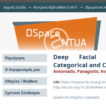
Αρχική Σελίδα
→
Κεντρική Βιβλιοθήκη Ε.Μ.Π.
→
Ιδρυματικό 
Deep Facial Expression Recogniti
Εργασίες
→
Εμφάνιση Τεκμηρίου
Αποθετήριο DSpace/Manakin
Emotional Dependencies
Deep Facial E
Περιήγηση
Categorical and 
Σε όλο το DSpace
Ο Λογαριασμός μου
Antoniadis, Panagiotis
;
Αν
Κοινότητες & Συλλογές
Σύνδεση
Ανά Ημερομηνία
Οδηγίες / Βοήθεια
Εγγραφή
URI:
https://dspace.lib.ntua.gr
Έκδοσης
http://dx.doi.org/10.26240/heal.
Οδηγίες Υποβολής
Συγγραφείς
Σχετικοί Σύνδεσμοι
Οδηγίες Χρήσης ΙΑ
Τίτλοι
Εμφάνιση πλήρους εγγραφής
Συχνές Ερωτήσεις
Θέματα
Οδηγίες Υποβολής -
Αυτή η Συλλογή